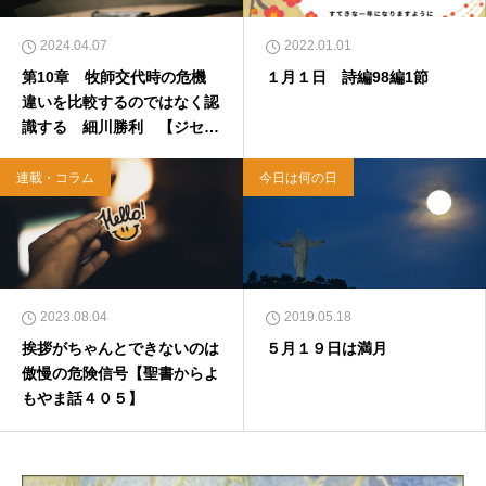
2024.04.07
2022.01.01
第10章 牧師交代時の危機
１月１日 詩編98編1節
違いを比較するのではなく認
識する 細川勝利 【ジセダ
イの牧師と信徒への手紙】
連載・コラム
今日は何の日
2023.08.04
2019.05.18
挨拶がちゃんとできないのは
５月１９日は満月
傲慢の危険信号【聖書からよ
もやま話４０５】