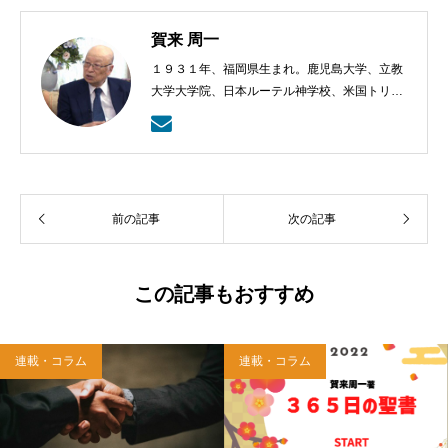
賀来 周一
１９３１年、福岡県生まれ。鹿児島大学、立教
大学大学院、日本ルーテル神学校、米国トリニ
ティー・ルーテル神学校卒業。日本福音ルーテ
ル教会牧師として、京都賀茂川、東京、札幌、
武蔵野教会を牧会。その後、ルーテル学院大学
教授を経て、現在、キリスト教カウンセリング
センター理事長。
前の記事
次の記事
この記事もおすすめ
連載・コラム
連載・コラム