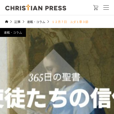

記事
連載・コラム
１２月７日 ユダ１章３節
連載・コラム