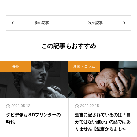
武蔵野教会を牧会。その後、ルーテル学院大学
教授を経て、現在、キリスト教カウンセリング
センター理事長。
前の記事
次の記事
この記事もおすすめ
海外
連載・コラム
2021.05.12
2022.02.15
ダビデ像も３Dプリンターの
聖書に記されているのは「自
時代
分ではない誰か」の話ではあ
りません【聖書からよもやま
話１４８】