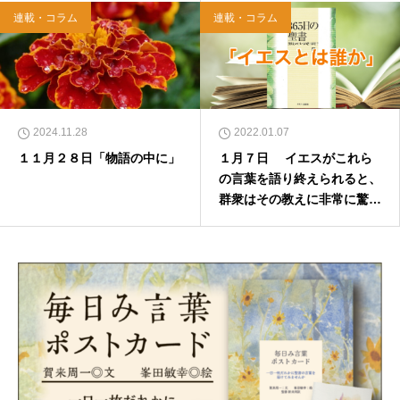
連載・コラム
連載・コラム
2024.11.28
2022.01.07
１１月２８日「物語の中に」
１月７日 イエスがこれら
の言葉を語り終えられると、
群衆はその教えに非常に驚い
た。 マタイ7章28節