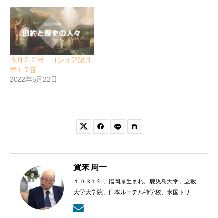
５月２２日 ヨシュア記３
章１７節
2022年5月22日


賀来 周一
１９３１年、福岡県生まれ。鹿児島大学、立教
大学大学院、日本ルーテル神学校、米国トリニ
ティー・ルーテル神学校卒業。日本福音ルーテ
ル教会牧師として、京都賀茂川、東京、札幌、