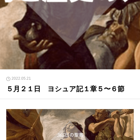
2022.05.21
５月２１日 ヨシュア記１章５〜６節