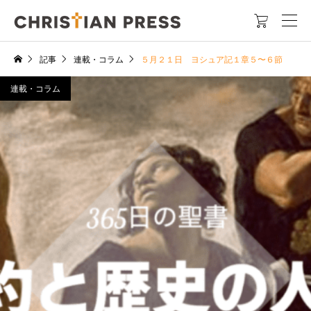

記事
連載・コラム
５月２１日 ヨシュア記１章５〜６節
連載・コラム