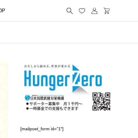




OP
[mailpoet_form id=”1″]