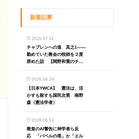
新着記事
2026.07.31
チャプレンへの道 其之1――
勤めていた教会の牧師を２度
辞めた話 【関野和寛のチャ
プレン奮闘記】第32回
2026.06.24
【日本YWCA】 憲法は、活
かすも殺すも国民次第 南野
森（憲法学者）
2026.06.14
教皇のAI警告に神学者ら反
応 「バベルの塔」か「エル