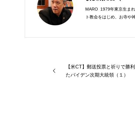
MARO 1979年東京生
ト教会をはじめ、お寺や神
スチャンプレスのディレク
馬キリスト教会（@kami
学がわかった 〜キリス
んだから聖書に相談してみ
ンド社）、『世界一ゆるい
共著、講談社）などがある。新著<
【米CT】郵送投票と祈りで勝
る 眠れぬ夜の聖書のこと
たバイデン次期大統領（１）