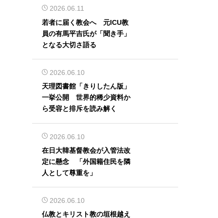
2026.06.11
若者に届く教会へ 元ICU教
員の有馬平吉氏が「聞き手」
となる大切さ語る
2026.06.10
天理図書館「きりしたん版」
一挙公開 世界的稀少資料か
ら受容と排斥を読み解く
2026.06.10
在日大韓基督教会が入管法改
定に懸念 「外国籍住民を隣
人として尊重を」
2026.06.10
仏教とキリスト教の垣根越え