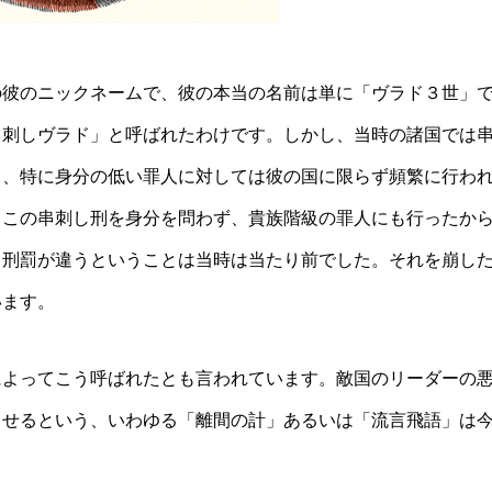
の彼のニックネームで、彼の本当の名前は単に「ヴラド３世」
串刺しヴラド」と呼ばれたわけです。しかし、当時の諸国では
く、特に身分の低い罪人に対しては彼の国に限らず頻繁に行わ
、この串刺し刑を身分を問わず、貴族階級の罪人にも行ったか
て刑罰が違うということは当時は当たり前でした。それを崩し
います。
によってこう呼ばれたとも言われています。敵国のリーダーの
させるという、いわゆる「離間の計」あるいは「流言飛語」は