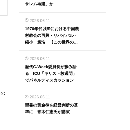
サレム再建」か
2026.06.11
1970年代以降における中国農
村教会の再興・リバイバル・
縮小 袁浩 【この世界の片
隅から】
2026.06.11
歴代C-Week委員長が歩み語
る ICU「キリスト教週間」
でパネルディスカッション
アの
2026.06.11
聖書の黄金律を経営判断の基
準に 青木仁志氏が講演