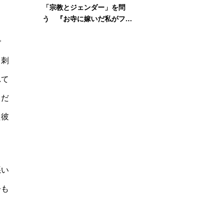
「宗教とジェンダー」を問
う 『お寺に嫁いだ私がフェ
ミニズムに出会って考えたこ
で
と』刊行記念イベント
串刺
れて
らだ
た彼
悪い
今も