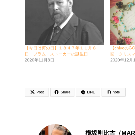
【今日は何の日】１８４７年１１月８
【chiyoのG
日 ブラム・ストーカーの誕生日
回 クリス
2020年11月8日
2020年12月


Post
Share
LINE
note
横坂剛比古（MAR