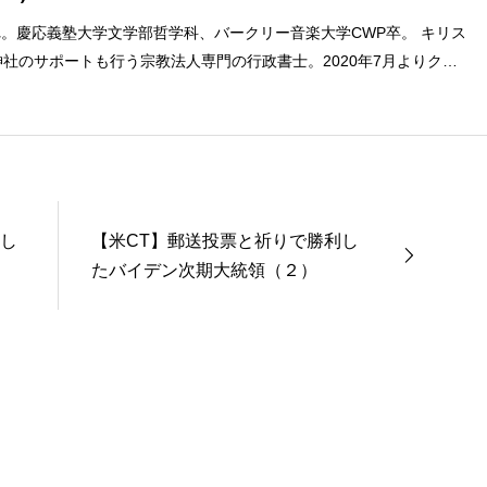
まれ。慶応義塾大学文学部哲学科、バークリー音楽大学CWP卒。 キリス
社のサポートも行う宗教法人専門の行政書士。2020年7月よりクリ
ターに。 10万人以上のフォロワーがいるツイッターアカウント「上
umach）」の運営を行う「まじめ担当」。 著書に『聖書を読んだら哲
ト教で解きあかす西洋哲学超入門〜』（日本実業出版）、『人生に悩
た』（KADOKAWA）、『キリスト教って、何なんだ？』（ダイヤモ
聖書入門』、『世界一ゆるい聖書教室』（「ふざけ担当」LEONとの
a href="https://amzn.to/376F9aC">『ふっと心がラクにな
利し
【米CT】郵送投票と祈りで勝利し
ば』（大和書房）</a>２０２２年３月１５日発売。
たバイデン次期大統領（２）