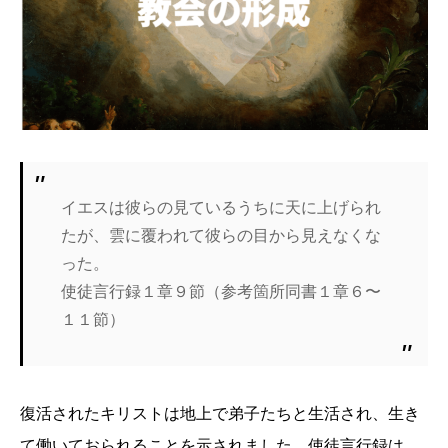
イエスは彼らの見ているうちに天に上げられ
たが、雲に覆われて彼らの目から見えなくな
った。
使徒言行録１章９節（参考箇所同書１章６〜
１１節）
復活されたキリストは地上で弟子たちと生活され、生き
て働いておられることを示されました。使徒言行録は、