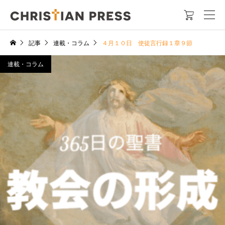

記事
連載・コラム
４月１０日 使徒言行録１章９節
連載・コラム