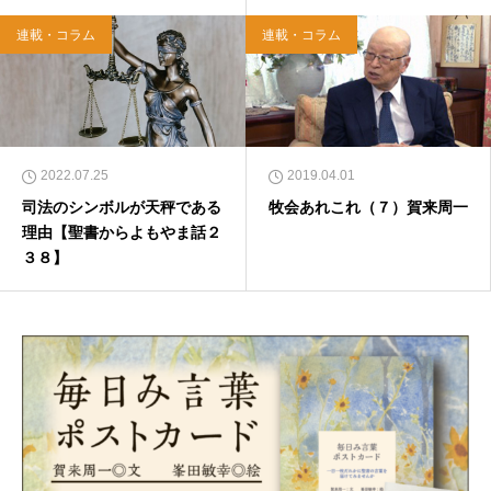
連載・コラム
連載・コラム
2022.07.25
2019.04.01
司法のシンボルが天秤である
牧会あれこれ（７）賀来周一
理由【聖書からよもやま話２
３８】