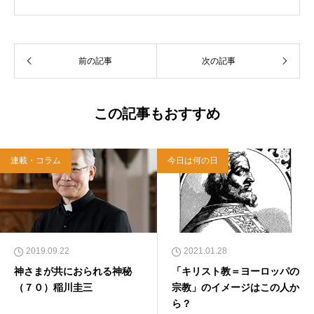
ル教会牧師として、京都賀茂川、東京、札幌、
武蔵野教会を牧会。その後、ルーテル学院大学
教授を経て、現在、キリスト教カウンセリング
センター理事長。
前の記事
次の記事
この記事もおすすめ
連載・コラム
今日は何の日
2019.09.22
2021.01.28
神さまが共におられる神秘
「キリスト教＝ヨーロッパの
（７０）稲川圭三
宗教」のイメージはこの人か
ら？