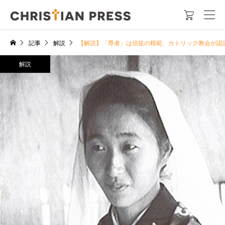

記事
解説
【解説】「尊者」は信徒の模範、カトリック教会が認
解説