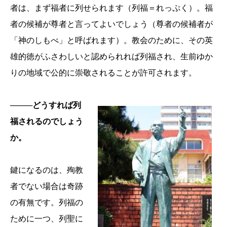
者は、まず福者に列せられます（列福＝れっぷく）。福
者の候補が尊者と言ってよいでしょう（尊者の候補者が
「神のしもべ」と呼ばれます）。教会のために、その英
雄的徳がふさわしいと認められれば列福され、生前ゆか
りの地域で公的に崇敬されることが許可されます。
────どうすれば列
福されるのでしょう
か。
鍵になるのは、殉教
者でない場合は奇跡
の有無です。列福の
ために一つ、列聖に