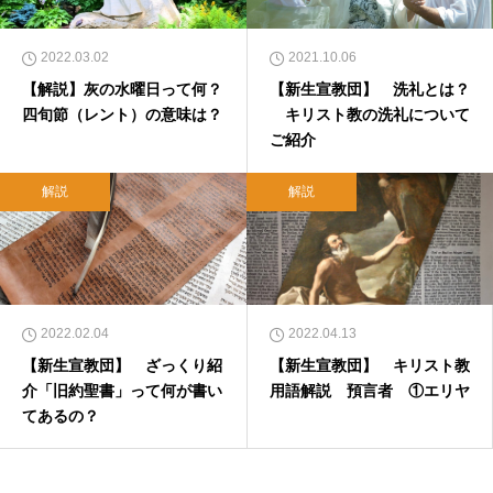
2022.03.02
2021.10.06
【解説】灰の水曜日って何？
【新生宣教団】 洗礼とは？
四旬節（レント）の意味は？
キリスト教の洗礼について
ご紹介
解説
解説
2022.02.04
2022.04.13
【新生宣教団】 ざっくり紹
【新生宣教団】 キリスト教
介「旧約聖書」って何が書い
用語解説 預言者 ①エリヤ
てあるの？