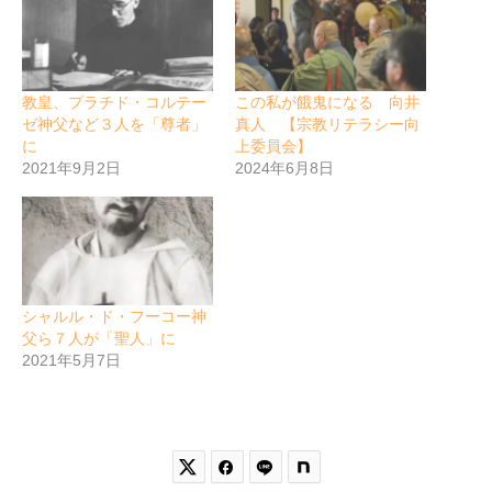
教皇、プラチド・コルテー
この私が餓鬼になる 向井
ゼ神父など３人を「尊者」
真人 【宗教リテラシー向
に
上委員会】
2021年9月2日
2024年6月8日
シャルル・ド・フーコー神
父ら７人が「聖人」に
2021年5月7日

