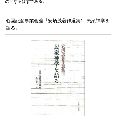
のとなるはずである。
心園記念事業会編『安炳茂著作選集1─民衆神学を
語る』