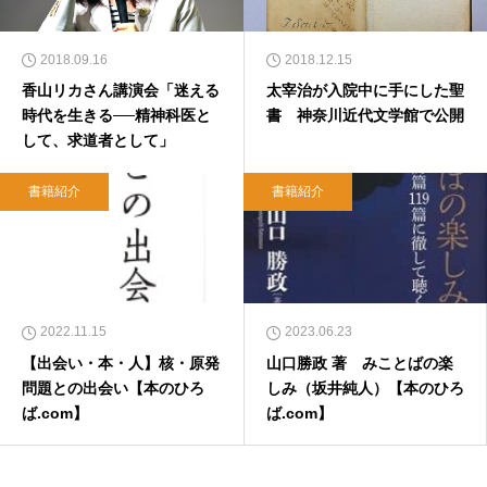
2018.09.16
2018.12.15
香山リカさん講演会「迷える
太宰治が入院中に手にした聖
時代を生きる──精神科医と
書 神奈川近代文学館で公開
して、求道者として」
書籍紹介
書籍紹介
2022.11.15
2023.06.23
【出会い・本・人】核・原発
山口勝政 著 みことばの楽
問題との出会い【本のひろ
しみ（坂井純人）【本のひろ
ば.com】
ば.com】