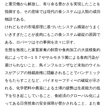
と重労働から解放し、有り余る豊かさを実現したことを
指摘する。その意味では現代の食システムは人類の成功
物語である。
けれどもその市場原理に基づいたシステム構築がうまく
いきすぎたことが皮肉にもこの食システム破綻の原因で
ある。ロバーツはその事例を次々に示す。
生態を無視した家畜家禽の飼育や食肉加工の大規模集約
化によってＯ─１５７やサルモネラ菌による食肉汚染が
避けられないこと、鳥インフルエンザなど未知のウイル
スがアジアの独裁政権に隠蔽されることでパンデミック
をもたらすことなど、バイオセーフティーの破綻が示さ
れる。化学肥料や農薬による土壌の疲弊は生産能力の低
下を引き起こしていること、食経済のグローバル化によ
ってある日突然食の安全保障が脅かされること、また食