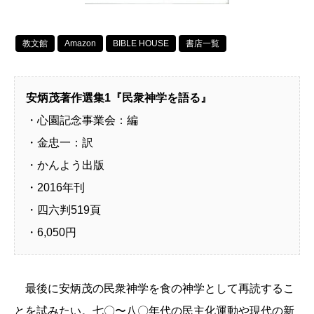
教文館
Amazon
BIBLE HOUSE
書店一覧
安炳茂著作選集1『民衆神学を語る』
・心園記念事業会：編
・金忠一：訳
・かんよう出版
・2016年刊
・四六判519頁
・6,050円
最後に安炳茂の民衆神学を食の神学として再読するこ
とを試みたい。七〇〜八〇年代の民主化運動や現代の新