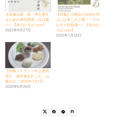
水草修治著 新・神を愛す
【特集】正教会の信仰を学
るための神学講座（山口陽
ぶには▼この三冊！（ゲオ
一）【本のひろば.com】
ルギイ松島雄一）【本のひ
2022年8月27日
ろば.com】
2022年7月16日
【宗教リテラシー向上委員
会】 保存食あれこれ 山
森みか 2020年7月1日
2020年6月26日

