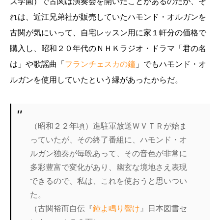
ズ学園）で古関は演奏会を開いたことがあるのだが、そ
れは、近江兄弟社が販売していたハモンド・オルガンを
古関が気にいって、自宅レッスン用に家１軒分の価格で
購入し、昭和２０年代のＮＨＫラジオ・ドラマ「君の名
は」や歌謡曲「
フランチェスカの鐘
」でもハモンド・オ
ルガンを使用していたという縁があったからだ。
（昭和２２年頃）進駐軍放送ＷＶＴＲが始ま
っていたが、その終了番組に、ハモンド・オ
ルガン独奏が毎晩あって、その音色が非常に
多彩豊富で変化があり、幽玄な境地さえ表現
できるので、私は、これを使おうと思いつい
た。
（古関裕而自伝『
鐘よ鳴り響け
』日本図書セ