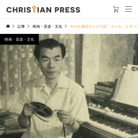

記事
映画・音楽・文化
ＮＨＫ連続テレビ小説「エール」とキリ
映画・音楽・文化