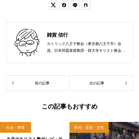


雑賀 信行
カトリック八王子教会（東京都八王子市）会
員。日本同盟基督教団・西大寺キリスト教会
（岡山市）で受洗。１９６５年、兵庫県生ま
れ。関西学院大学社会学部卒業。９０年代、い
のちのことば社で「いのちのことば」「百万人
の福音」の編集責任者を務め、新教出版社を経
前の記事
次の記事
て、雜賀編集工房として独立。
この記事もおすすめ
社会・教育
映画・音楽・文化
2018.08.04