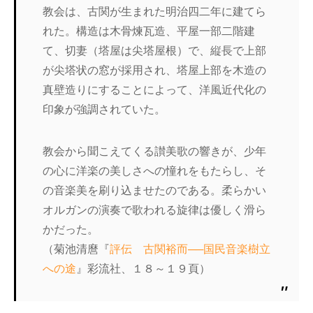
教会は、古関が生まれた明治四二年に建てら
れた。構造は木骨煉瓦造、平屋一部二階建
て、切妻（塔屋は尖塔屋根）で、縦長で上部
が尖塔状の窓が採用され、塔屋上部を木造の
真壁造りにすることによって、洋風近代化の
印象が強調されていた。
教会から聞こえてくる讃美歌の響きが、少年
の心に洋楽の美しさへの憧れをもたらし、そ
の音楽美を刷り込ませたのである。柔らかい
オルガンの演奏で歌われる旋律は優しく滑ら
かだった。
（菊池清麿『
評伝 古関裕而──国民音楽樹立
への途
』彩流社、１８～１９頁）