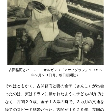
古関裕而とハモンド・オルガン（「アサヒグラフ」１９５６
年９月２３日号、朝日新聞社）
それはともかく、古関裕而と妻の金子（きんこ）が出会
ったのは、実はドラマに描かれたように子どもの頃では
なく、古関２０歳、金子１８歳の時で、３カ月の文通を
経てのスピード結婚だった。古関が１９２９年、英国の