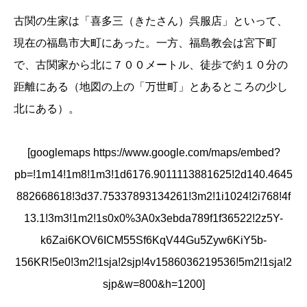
古関の生家は「喜多三（きたさん）呉服店」といって、
現在の福島市大町にあった。一方、福島教会は宮下町
で、古関家から北に７００メートル、徒歩で約１０分の
距離にある（地図の上の「万世町」とあるところの少し
北にある）。
[googlemaps https://www.google.com/maps/embed?
pb=!1m14!1m8!1m3!1d6176.9011113881625!2d140.4645
882668618!3d37.75337893134261!3m2!1i1024!2i768!4f
13.1!3m3!1m2!1s0x0%3A0x3ebda789f1f36522!2z5Y-
k6Zai6KOV6ICM55Sf6KqV44Gu5Zyw6KiY5b-
156KR!5e0!3m2!1sja!2sjp!4v1586036219536!5m2!1sja!2
sjp&w=800&h=1200]