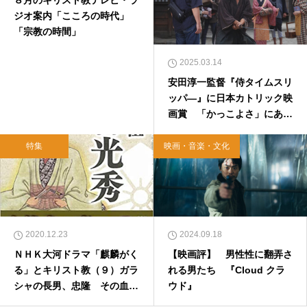
８月のキリスト教テレビ・ラ
ジオ案内「こころの時代」
「宗教の時間」
2025.03.14
安田淳一監督『侍タイムスリ
ッパ―』に日本カトリック映
画賞 「かっこよさ」にあふ
れた、人を幸せにする映画
特集
映画・音楽・文化
2020.12.23
2024.09.18
ＮＨＫ大河ドラマ「麒麟がく
【映画評】 男性性に翻弄さ
る」とキリスト教（９）ガラ
れる男たち 『Cloud クラ
シャの長男、忠隆 その血は
ウド』
天皇陛下や政治評論家に