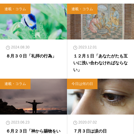
WA）、『キリスト教って、何なんだ？』（ダ
イヤモンド社）、『世界一ゆるい聖書入門』、
連載・コラム
連載・コラム
『世界一ゆるい聖書教室』（「ふざけ担当」LE
ONとの共著、講談社）などがある。新著<a hr
ef="https://amzn.to/376F9aC">『ふっと心がラ
クになる 眠れぬ夜の聖書のことば』（大和書
房）</a>２０２２年３月１５日発売。
2024.08.30
2023.12.01
８月３０日「礼拝の行為」
１２月１日「あなたがたも互
いに洗い合わなければならな
い」
連載・コラム
今日は何の日
2023.06.23
2020.07.02
６月２３日「神から賜物をい
７月３日は涙の日