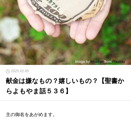
Image by
Heather
from
Pixabay
2025.02.05
献金は嫌なもの？嬉しいもの？【聖書か
らよもやま話５３６】
主の御名をあがめます。