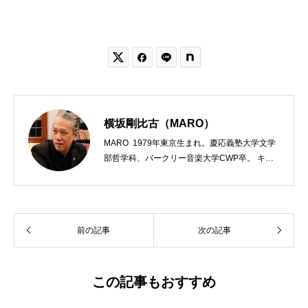


横坂剛比古（MARO）
MARO 1979年東京生まれ。慶応義塾大学文学
部哲学科、バークリー音楽大学CWP卒。 キリ
スト教会をはじめ、お寺や神社のサポートも行
う宗教法人専門の行政書士。2020年7月よりク
リスチャンプレスのディレクターに。 10万人
以上のフォロワーがいるツイッターアカウント
前の記事
次の記事
「上馬キリスト教会（@kamiumach）」の運営
を行う「まじめ担当」。 著書に『聖書を読んだ
ら哲学がわかった 〜キリスト教で解きあかす
西洋哲学超入門〜』（日本実業出版）、『人生
この記事もおすすめ
に悩んだから聖書に相談してみた』（KADOKA