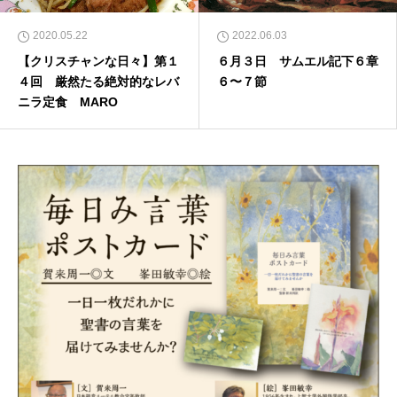
2020.05.22
2022.06.03
【クリスチャンな日々】第１
６月３日 サムエル記下６章
４回 厳然たる絶対的なレバ
６〜７節
ニラ定食 MARO