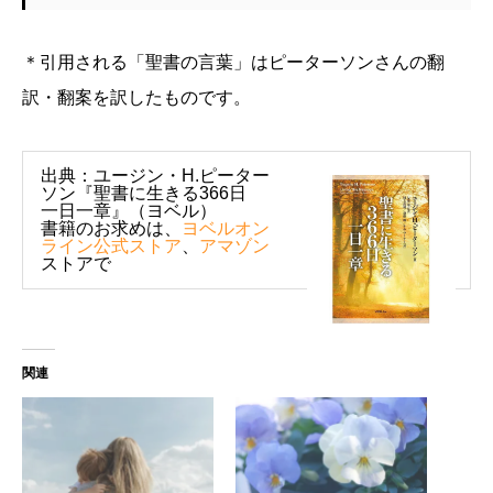
＊引用される「聖書の言葉」はピーターソンさんの翻
訳・翻案を訳したものです。
出典：ユージン・H.ピーター
ソン『聖書に生きる366日
一日一章』（ヨベル）
書籍のお求めは、
ヨベルオン
ライン公式ストア
、
アマゾン
ストアで
関連