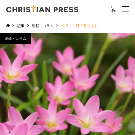

記事
連載・コラム
８月３１日「警戒せよ」
連載・コラム