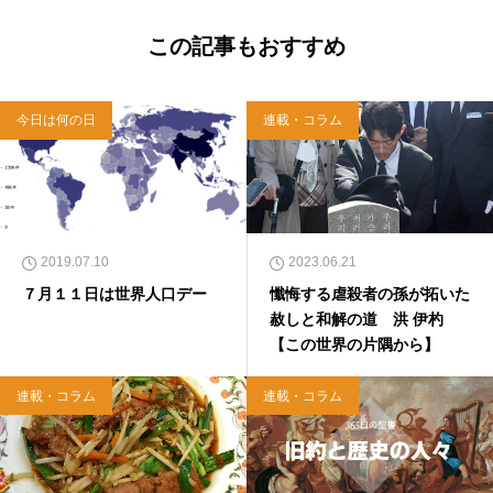
この記事もおすすめ
今日は何の日
連載・コラム
2019.07.10
2023.06.21
７月１１日は世界人口デー
懺悔する虐殺者の孫が拓いた
赦しと和解の道 洪 伊杓
【この世界の片隅から】
連載・コラム
連載・コラム