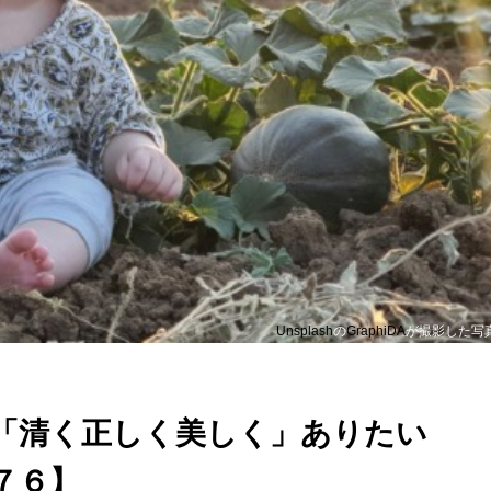
Unsplash
の
GraphiDA
が撮影した写
「清く正しく美しく」ありたい
７６】