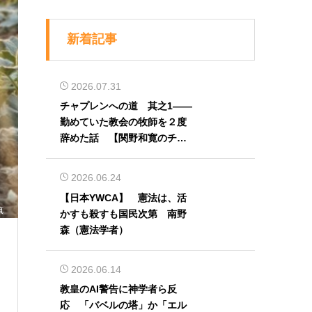
新着記事
2026.07.31
チャプレンへの道 其之1――
勤めていた教会の牧師を２度
辞めた話 【関野和寛のチャ
プレン奮闘記】第32回
2026.06.24
【日本YWCA】 憲法は、活
真
かすも殺すも国民次第 南野
森（憲法学者）
2026.06.14
教皇のAI警告に神学者ら反
応 「バベルの塔」か「エル