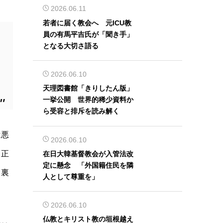
2026.06.11
若者に届く教会へ 元ICU教
員の有馬平吉氏が「聞き手」
となる大切さ語る
2026.06.10
天理図書館「きりしたん版」
一挙公開 世界的稀少資料か
ら受容と排斥を読み解く
は悪
2026.06.10
！正
在日大韓基督教会が入管法改
定に懸念 「外国籍住民を隣
ら裏
人として尊重を」
2026.06.10
仏教とキリスト教の垣根越え