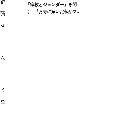
「健
「宗教とジェンダー」を問
う 『お寺に嫁いだ私がフェ
が資
ミニズムに出会って考えたこ
にな
と』刊行記念イベント
そん
よう
を空