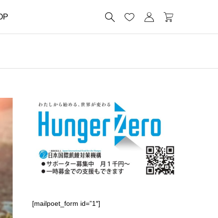




OP
[mailpoet_form id=”1″]