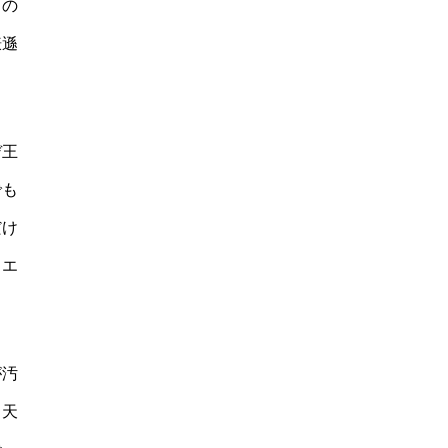
この
謙遜
デ王
でも
だけ
イエ
が汚
。天