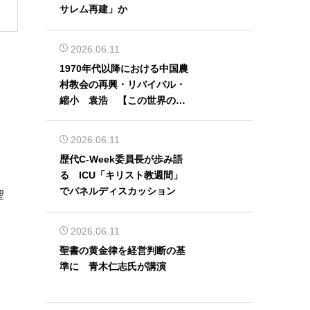
サレム再建」か
2026.06.11
1970年代以降における中国農
村教会の再興・リバイバル・
縮小 袁浩 【この世界の片
隅から】
2026.06.11
歴代C-Week委員長が歩み語
る ICU「キリスト教週間」
でパネルディスカッション
聖
2026.06.11
聖書の黄金律を経営判断の基
準に 青木仁志氏が講演