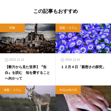
ら哲学がわかった 〜キリスト教で解きあかす
西洋哲学超入門〜』（日本実業出版）、『人生
この記事もおすすめ
に悩んだから聖書に相談してみた』（KADOKA
WA）、『キリスト教って、何なんだ？』（ダ
イヤモンド社）、『世界一ゆるい聖書入門』、
特集
連載・コラム
『世界一ゆるい聖書教室』（「ふざけ担当」LE
ONとの共著、講談社）などがある。新著<a hr
ef="https://amzn.to/376F9aC">『ふっと心がラ
クになる 眠れぬ夜の聖書のことば』（大和書
房）</a>２０２２年３月１５日発売。
2022.11.14
2024.12.04
【断片から見た世界】『告
１２月４日「親密さの探究」
白』を読む 知を愛すること
へ向かって
連載・コラム
今日は何の日