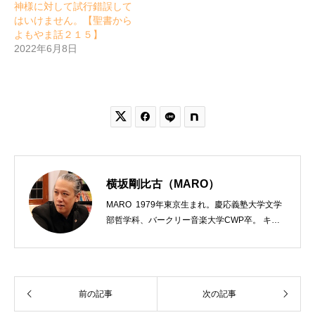
神様に対して試行錯誤して
はいけません。【聖書から
よもやま話２１５】
2022年6月8日


横坂剛比古（MARO）
MARO 1979年東京生まれ。慶応義塾大学文学
部哲学科、バークリー音楽大学CWP卒。 キリ
スト教会をはじめ、お寺や神社のサポートも行
う宗教法人専門の行政書士。2020年7月よりク
リスチャンプレスのディレクターに。 10万人
以上のフォロワーがいるツイッターアカウント
前の記事
次の記事
「上馬キリスト教会（@kamiumach）」の運営
を行う「まじめ担当」。 著書に『聖書を読んだ