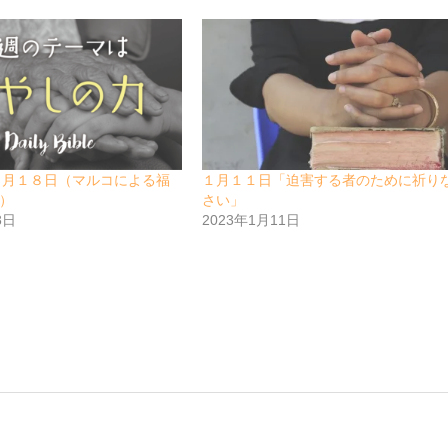
９月１８日（マルコによる福
１月１１日「迫害する者のために祈り
7）
さい」
8日
2023年1月11日