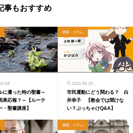
記事もおすすめ
ム
連載・コラム
04.04
2022.06.20
ルに遭った時の聖書～
市民運動にどう関わる？ 白
因果応報？～【ルーテ
井幸子 【教会では聞けな
ー・聖書講座】
い？ぶっちゃけQ&A】
ム
連載・コラム