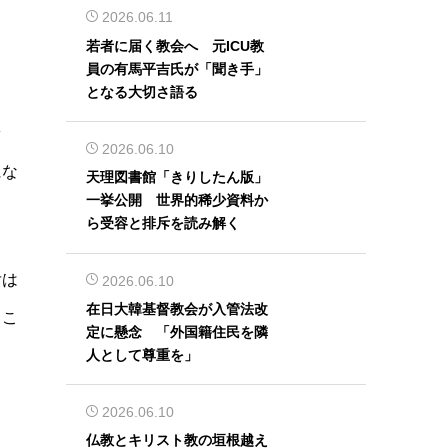
2026.06.11
若者に届く教会へ 元ICU教
員の有馬平吉氏が「聞き手」
となる大切さ語る
ァ
2026.06.10
にな
天理図書館「きりしたん版」
一挙公開 世界的稀少資料か
ら受容と排斥を読み解く
舌は
2026.06.10
在日大韓基督教会が入管法改
うこ
定に懸念 「外国籍住民を隣
人として尊重を」
2026.06.10
仏教とキリスト教の垣根越え