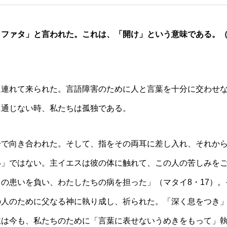
ッファタ」と言われた。これは、「開け」という意味である。
に連れて来られた。言語障害のために人と言葉を十分に交わせ
に通じない時、私たちは孤独である。
一で向き合われた。そして、指をその両耳に差し入れ、それか
い」ではない。主イエスは彼の体に触れて、この人の苦しみを
の患いを負い、わたしたちの病を担った」（マタイ8・17）。
の人のために父なる神に執り成し、祈られた。「深く息をつき
主は今も、私たちのために「言葉に表せないうめきをもって」