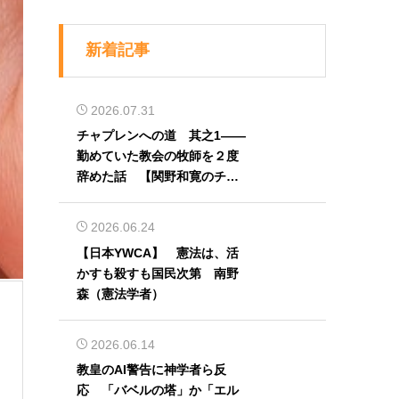
新着記事
2026.07.31
チャプレンへの道 其之1――
勤めていた教会の牧師を２度
辞めた話 【関野和寛のチャ
プレン奮闘記】第32回
2026.06.24
【日本YWCA】 憲法は、活
かすも殺すも国民次第 南野
森（憲法学者）
2026.06.14
教皇のAI警告に神学者ら反
応 「バベルの塔」か「エル