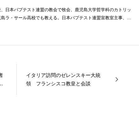
後、日本バプテスト連盟の教会で牧会、鹿児島大学哲学科のカトリッ
児島ラ・サール高校でも教える。日本バプテスト連盟宣教室主事、日
事を８年間務める。
者
イタリア訪問のゼレンスキー大統
で
領 フランシスコ教皇と会談