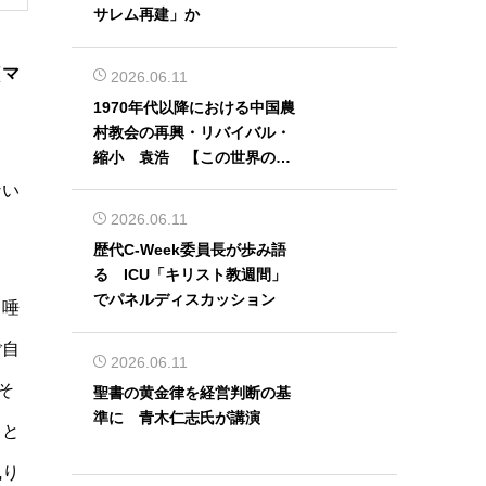
サレム再建」か
（マ
2026.06.11
1970年代以降における中国農
村教会の再興・リバイバル・
縮小 袁浩 【この世界の片
隅から】
ない
2026.06.11
歴代C-Week委員長が歩み語
る ICU「キリスト教週間」
でパネルディスカッション
ら唾
ご自
2026.06.11
そ
聖書の黄金律を経営判断の基
準に 青木仁志氏が講演
」と
執り