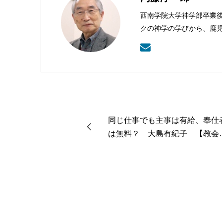
西南学院大学神学部卒業
クの神学の学びから、鹿
本バプテスト連盟常務理
同じ仕事でも主事は有給、奉仕
は無料？ 大島有紀子 【教会
は聞けない？ぶっちゃけQ&A】