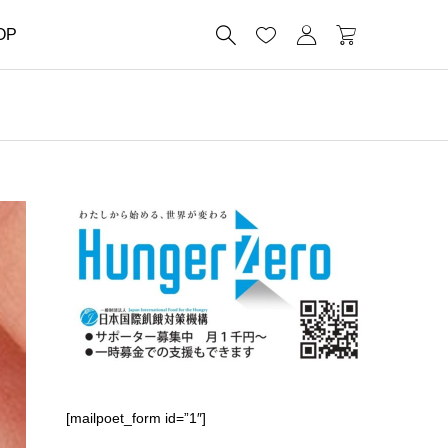




OP
[mailpoet_form id=”1″]