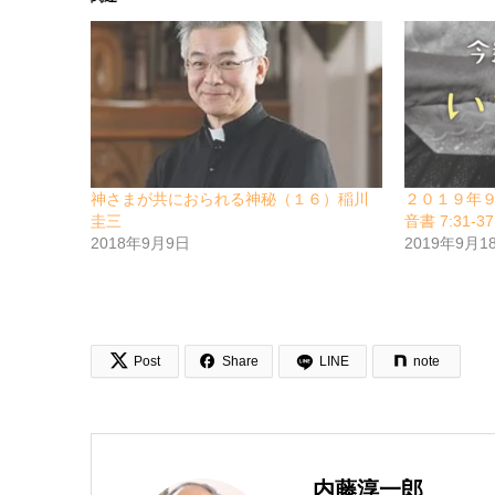
神さまが共におられる神秘（１６）稲川
２０１９年
圭三
音書 7:31-3
2018年9月9日
2019年9月1


Post
Share
LINE
note
内藤淳一郎