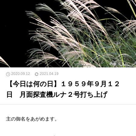
画像:写真AC
2020.09.12
2021.04.19
【今日は何の日】１９５９年９月１２
日 月面探査機ルナ２号打ち上げ
主の御名をあがめます。