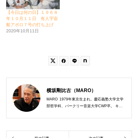
【今日は何の日】１９６８
年１０月１１日 有人宇宙
船アポロ７号の打ち上げ
2020年10月11日


横坂剛比古（MARO）
MARO 1979年東京生まれ。慶応義塾大学文学
部哲学科、バークリー音楽大学CWP卒。 キリ
スト教会をはじめ、お寺や神社のサポートも行
う宗教法人専門の行政書士。2020年7月よりク
リスチャンプレスのディレクターに。 10万人
以上のフォロワーがいるツイッターアカウント