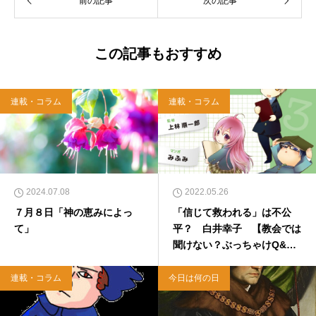
前の記事
次の記事
「上馬キリスト教会（@kamiumach）」の運営
を行う「まじめ担当」。 著書に『聖書を読んだ
ら哲学がわかった 〜キリスト教で解きあかす
西洋哲学超入門〜』（日本実業出版）、『人生
この記事もおすすめ
に悩んだから聖書に相談してみた』（KADOKA
WA）、『キリスト教って、何なんだ？』（ダ
イヤモンド社）、『世界一ゆるい聖書入門』、
連載・コラム
連載・コラム
『世界一ゆるい聖書教室』（「ふざけ担当」LE
ONとの共著、講談社）などがある。新著<a hr
ef="https://amzn.to/376F9aC">『ふっと心がラ
クになる 眠れぬ夜の聖書のことば』（大和書
房）</a>２０２２年３月１５日発売。
2024.07.08
2022.05.26
７月８日「神の恵みによっ
「信じて救われる」は不公
て」
平？ 白井幸子 【教会では
聞けない？ぶっちゃけQ&
A】
連載・コラム
今日は何の日