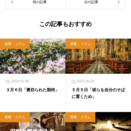
前の記事
次の記事
「上馬キリスト教会（@kamiumach）」の運営
を行う「まじめ担当」。 著書に『聖書を読んだ
ら哲学がわかった 〜キリスト教で解きあかす
西洋哲学超入門〜』（日本実業出版）、『人生
この記事もおすすめ
に悩んだから聖書に相談してみた』（KADOKA
WA）、『キリスト教って、何なんだ？』（ダ
イヤモンド社）、『世界一ゆるい聖書入門』、
連載・コラム
連載・コラム
『世界一ゆるい聖書教室』（「ふざけ担当」LE
ONとの共著、講談社）などがある。新著<a hr
ef="https://amzn.to/376F9aC">『ふっと心がラ
クになる 眠れぬ夜の聖書のことば』（大和書
房）</a>２０２２年３月１５日発売。
2024.03.06
2023.05.05
３月６日「裏切られた期待」
５月５日「彼らを自分のそば
に置くため」
連載・コラム
連載・コラム