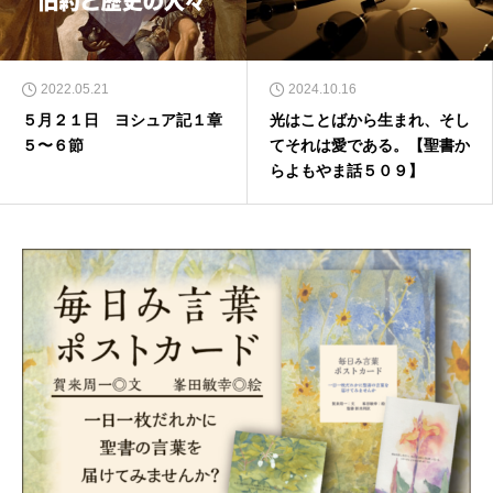
2022.05.21
2024.10.16
５月２１日 ヨシュア記１章
光はことばから生まれ、そし
５〜６節
てそれは愛である。【聖書か
らよもやま話５０９】