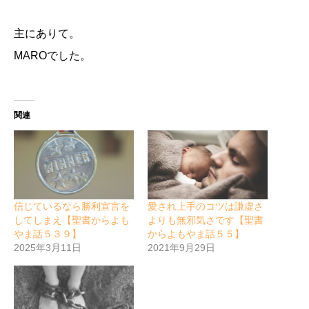
主にありて。
MARO
でした。
関連
信じているなら勝利宣言を
愛され上手のコツは謙虚さ
してしまえ【聖書からよも
よりも無邪気さです【聖書
やま話５３９】
からよもやま話５５】
2025年3月11日
2021年9月29日