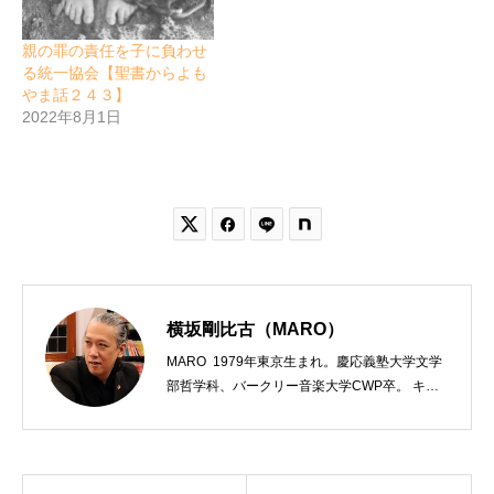
親の罪の責任を子に負わせ
る統一協会【聖書からよも
やま話２４３】
2022年8月1日


横坂剛比古（MARO）
MARO 1979年東京生まれ。慶応義塾大学文学
部哲学科、バークリー音楽大学CWP卒。 キリ
スト教会をはじめ、お寺や神社のサポートも行
う宗教法人専門の行政書士。2020年7月よりク
リスチャンプレスのディレクターに。 10万人
以上のフォロワーがいるツイッターアカウント