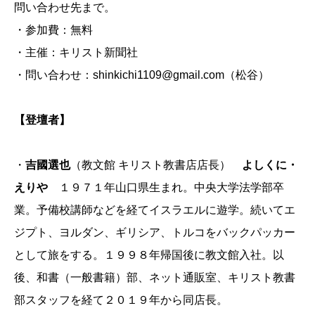
問い合わせ先まで。
・参加費：無料
・主催：キリスト新聞社
・問い合わせ：shinkichi1109@gmail.com（松谷）
【登壇者】
・
吉國選也
（教文館 キリスト教書店店長）
よしくに・
えりや
１９７１年山口県生まれ。中央大学法学部卒
業。予備校講師などを経てイスラエルに遊学。続いてエ
ジプト、ヨルダン、ギリシア、トルコをバックパッカー
として旅をする。１９９８年帰国後に教文館入社。以
後、和書（一般書籍）部、ネット通販室、キリスト教書
部スタッフを経て２０１９年から同店長。