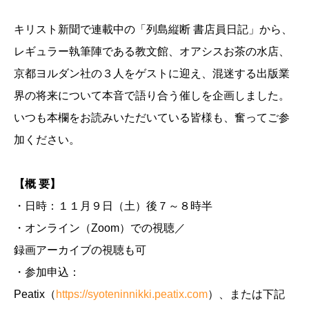
キリスト新聞で連載中の「列島縦断 書店員日記」から、
レギュラー執筆陣である教文館、オアシスお茶の水店、
京都ヨルダン社の３人をゲストに迎え、混迷する出版業
界の将来について本音で語り合う催しを企画しました。
いつも本欄をお読みいただいている皆様も、奮ってご参
加ください。
【概 要】
・日時：１１月９日（土）後７～８時半
・オンライン（Zoom）での視聴／
録画アーカイブの視聴も可
・参加申込：
Peatix（
https://syoteninnikki.peatix.com
）、または下記