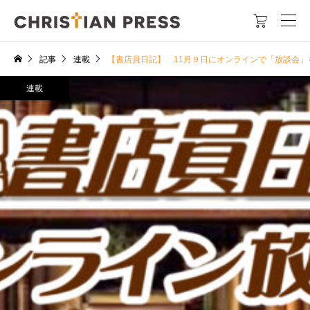

記事
連載
【書店員日記】 11月９日にオンラインで「放談会」
連載