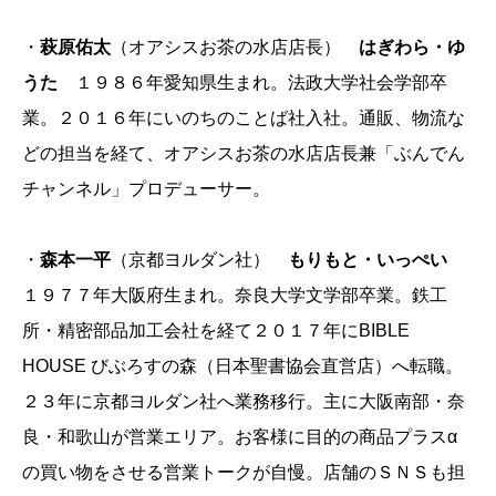
・
萩原佑太
（オアシスお茶の水店店長）
はぎわら・ゆ
うた
１９８６年愛知県生まれ。法政大学社会学部卒
業。２０１６年にいのちのことば社入社。通販、物流な
どの担当を経て、オアシスお茶の水店店長兼「ぶんでん
チャンネル」プロデューサー。
・
森本一平
（京都ヨルダン社）
もりもと・いっぺい
１９７７年大阪府生まれ。奈良大学文学部卒業。鉄工
所・精密部品加工会社を経て２０１７年にBIBLE
HOUSE びぶろすの森（日本聖書協会直営店）へ転職。
２３年に京都ヨルダン社へ業務移行。主に大阪南部・奈
良・和歌山が営業エリア。お客様に目的の商品プラスα
の買い物をさせる営業トークが自慢。店舗のＳＮＳも担