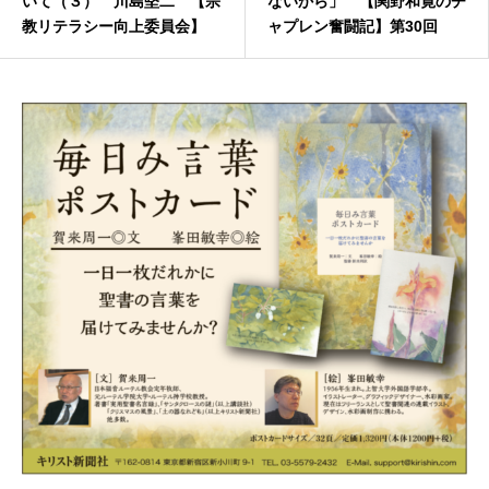
いて（３） 川島堅二 【宗
ないから」 【関野和寛のチ
教リテラシー向上委員会】
ャプレン奮闘記】第30回