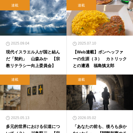
連載
連載
2025.09.04
2025.07.10
現代イスラエル人が国と結ん
【Web連載】ボンヘッファ
だ「契約」 山森みか 【宗
ーの生涯（３） カトリック
教リテラシー向上委員会】
との遭遇 福島慎太郎
連載
連載
2025.05.13
2026.05.02
多元的世界における伝道につ
「あなたの前も、後ろも歩か