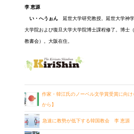
李 恵源
い・へうぉん
延世大学研究教授。延世大学神学
大学院および復旦大学大学院博士課程修了。博士
教書会）。大阪在住。
作家・韓江氏のノーベル文学賞受賞に向け
から】
急速に教勢が低下する韓国教会 李 恵源