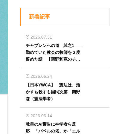
新着記事
2026.07.31
チャプレンへの道 其之1――
勤めていた教会の牧師を２度
辞めた話 【関野和寛のチャ
プレン奮闘記】第32回
2026.06.24
【日本YWCA】 憲法は、活
かすも殺すも国民次第 南野
森（憲法学者）
2026.06.14
教皇のAI警告に神学者ら反
応 「バベルの塔」か「エル