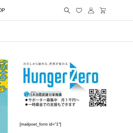




OP
[mailpoet_form id=”1″]