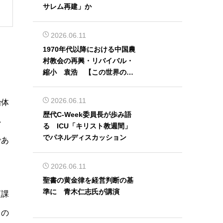
サレム再建」か
2026.06.11
1970年代以降における中国農
村教会の再興・リバイバル・
縮小 袁浩 【この世界の片
隅から】
2026.06.11
治体
歴代C-Week委員長が歩み語
い
る ICU「キリスト教週間」
でパネルディスカッション
であ
2026.06.11
聖書の黄金律を経営判断の基
準に 青木仁志氏が講演
須課
るの