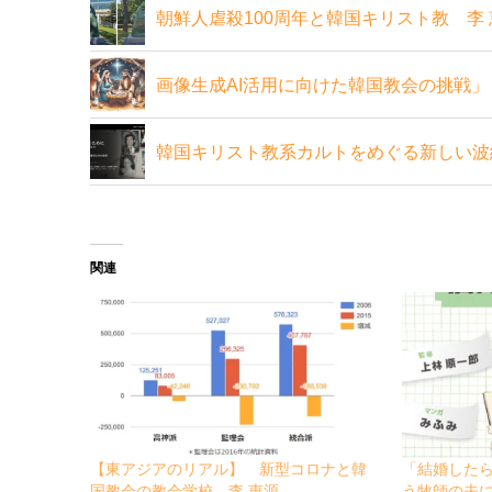
朝鮮人虐殺100周年と韓国キリスト教 李
画像生成AI活用に向けた韓国教会の挑戦」
韓国キリスト教系カルトをめぐる新しい波
関連
【東アジアのリアル】 新型コロナと韓
「結婚した
国教会の教会学校 李 恵源
う牧師の夫