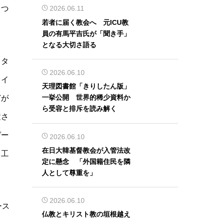
くつ
2026.06.11
若者に届く教会へ 元ICU教
員の有馬平吉氏が「聞き手」
となる大切さ語る
スタ
2026.06.10
ェイ
天理図書館「きりしたん版」
一挙公開 世界的稀少資料か
どが
ら受容と排斥を読み解く
置さ
ゲー
2026.06.10
在日大韓基督教会が入管法改
う工
定に懸念 「外国籍住民を隣
人として尊重を」
2026.06.10
ース
仏教とキリスト教の垣根越え