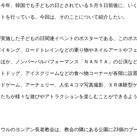
て今年、韓国でも子どもの日とされている５月５日前後に、い
ントを行っている。今回は、そのことについて紹介したい。
が実施した子どもの日関連イベントのポスターである。このポ
バイキング、ロードトレインなどの乗り物やネイルアートやフ
たほか、ノンバーバルパフォーマンス「ＮＡＮＴＡ」の公演な
ットドッグ、アイスクリームなどの食べ物コーナーが各階に設
ードゲーム、アーチェリー、人生４コマ写真撮影、ＸＲ体験型
もたちが様々な遊びやアトラクションを楽しむことができるよ
ウルのヨンアン長老教会は、教会の隣にある公園に23個のブ