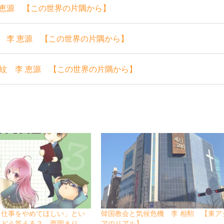
 恵源 【この世界の片隅から】
 李 恵源 【この世界の片隅から】
紋 李 恵源 【この世界の片隅から】
ら仕事をやめてほしい」とい
韓国教会と気候危機 李 相勲 【東ア
にどう答える？ 西岡まり
アのリアル】