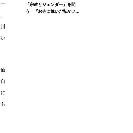
ペー
「宗教とジェンダー」を問
う 『お寺に嫁いだ私がフェ
し、
ミニズムに出会って考えたこ
と』刊行記念イベント
富川
ない
。
評価
た自
ドに
かも