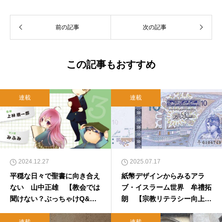
前の記事
次の記事
この記事もおすすめ
連載
連載
2024.12.27
2025.07.17
平穏な日々で聖書に向き合え
紙幣デザインからみるアラ
ない 山中正雄 【教会では
ブ・イスラーム世界 牟禮拓
聞けない？ぶっちゃけQ&
朗 【宗教リテラシー向上委
A】
員会】
連載
連載