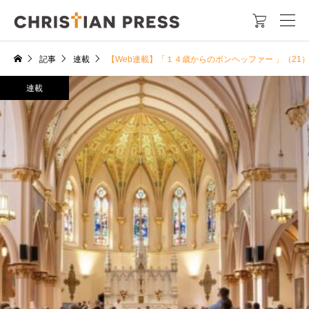

記事
連載
【Web連載】「１４歳からのボンヘッファー 」（2
連載