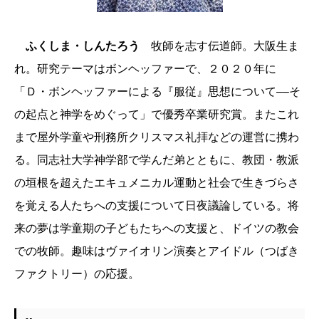
ふくしま・しんたろう
牧師を志す伝道師。大阪生ま
れ。研究テーマはボンヘッファーで、２０２０年に
「Ｄ・ボンヘッファーによる『服従』思想について––そ
の起点と神学をめぐって」で優秀卒業研究賞。またこれ
まで屋外学童や刑務所クリスマス礼拝などの運営に携わ
る。同志社大学神学部で学んだ弟とともに、教団・教派
の垣根を超えたエキュメニカル運動と社会で生きづらさ
を覚える人たちへの支援について日夜議論している。将
来の夢は学童期の子どもたちへの支援と、ドイツの教会
での牧師。趣味はヴァイオリン演奏とアイドル（つばき
ファクトリー）の応援。