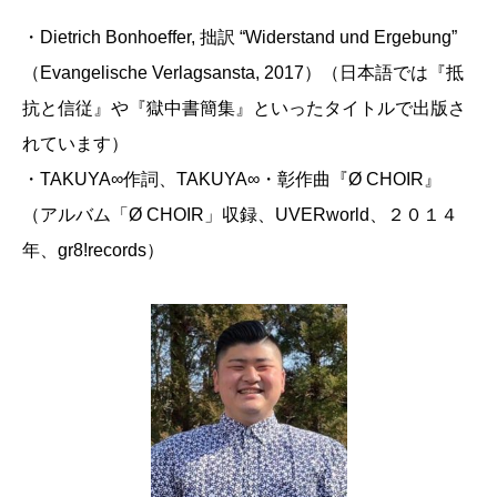
・Dietrich Bonhoeffer, 拙訳 “Widerstand und Ergebung”
（Evangelische Verlagsansta, 2017）（日本語では『抵
抗と信従』や『獄中書簡集』といったタイトルで出版さ
れています）
・TAKUYA∞作詞、TAKUYA∞・彰作曲『Ø CHOIR』
（アルバム「Ø CHOIR」収録、UVERworld、２０１４
年、gr8!records）