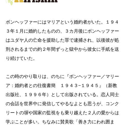
ボンヘッファーにはマリアという婚約者がいた。１９４
３年１月に婚約したものの、３カ月後にボンヘッファー
はユダヤ人の亡命を援助した罪で逮捕され、以後彼が処
刑されるまでの約２年間ずっと獄中から彼女に手紙を送
り続けていた。
この時のやり取りは、のちに『ボンヘッファー／マリー
ア：婚約者との往復書簡 １９４３−１９４５』（新教
出版社、１９９６年）として出版されている。恋人同士
の会話を世界中に発信してやるなよとも思うが、コンク
リートの塀や国家の監視をも乗り越えた２人の愛からは
学ぶことが多い。ちなみに賛美歌「善き力にわれ囲ま