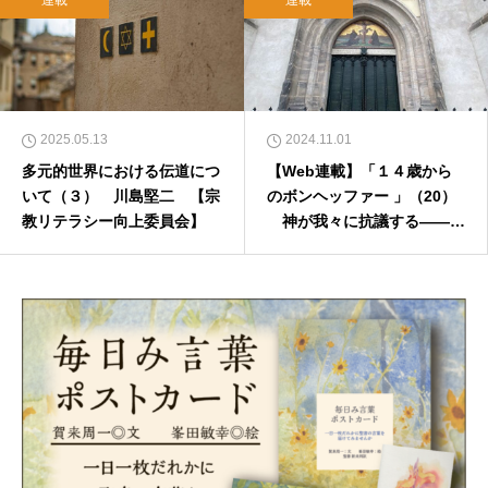
2025.05.13
2024.11.01
多元的世界における伝道につ
【Web連載】「１４歳から
いて（３） 川島堅二 【宗
のボンヘッファー 」（20）
教リテラシー向上委員会】
神が我々に抗議する――宗
教改革記念日を覚えて 福島
慎太郎