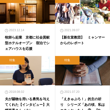
2023.12.14
2021.09.07
牧師ら起業 京都に社会貢献
【新生宣教団】 ミャンマー
型ホテルオープン 宿泊でシ
からのレポート
ェアハウスを応援
特集
特集
2018.08.02
2021.07.20
夫が賜物を用いる勇気を与え
「えきゅぷろ！」的主の祈
てくれた【インタビュー】大
り シリーズ「あの頃、私は