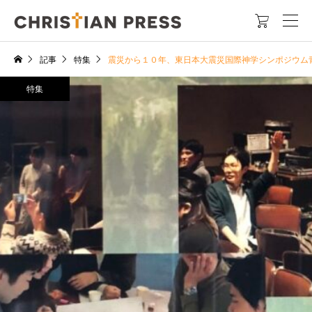

記事
特集
震災から１０年、東日本大震災国際神学シンポジウ
特集