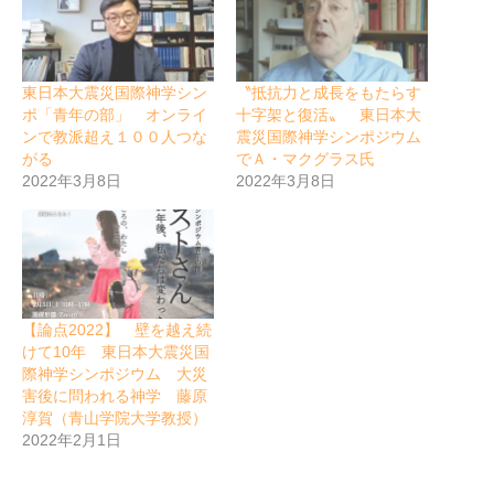
東日本大震災国際神学シン
〝抵抗力と成長をもたらす
ポ「青年の部」 オンライ
十字架と復活〟 東日本大
ンで教派超え１００人つな
震災国際神学シンポジウム
がる
でＡ・マクグラス氏
2022年3月8日
2022年3月8日
【論点2022】 壁を越え続
けて10年 東日本大震災国
際神学シンポジウム 大災
害後に問われる神学 藤原
淳賀（青山学院大学教授）
2022年2月1日