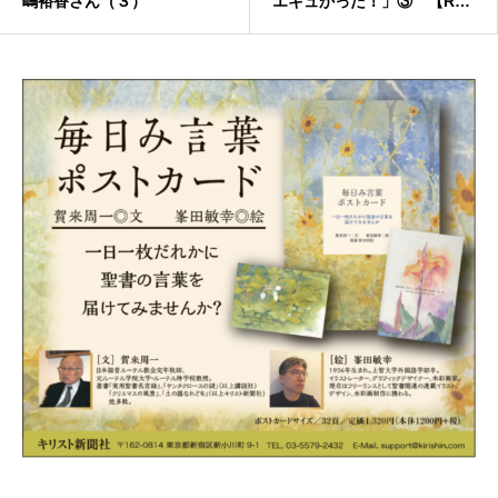
嶋裕香さん（３）
エキュかった！」③ 【Roa
d to えきゅぷろ2022】