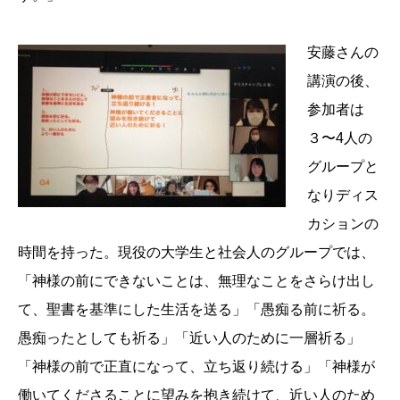
安藤さんの
講演の後、
参加者は
３〜4人の
グループと
なりディス
カションの
時間を持った。現役の大学生と社会人のグループでは、
「神様の前にできないことは、無理なことをさらけ出し
て、聖書を基準にした生活を送る」「愚痴る前に祈る。
愚痴ったとしても祈る」「近い人のために一層祈る」
「神様の前で正直になって、立ち返り続ける」「神様が
働いてくださることに望みを抱き続けて、近い人のため