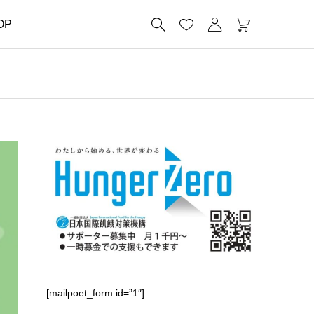




OP
[mailpoet_form id=”1″]