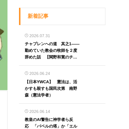
新着記事
2026.07.31
チャプレンへの道 其之1――
勤めていた教会の牧師を２度
辞めた話 【関野和寛のチャ
プレン奮闘記】第32回
2026.06.24
【日本YWCA】 憲法は、活
かすも殺すも国民次第 南野
森（憲法学者）
2026.06.14
教皇のAI警告に神学者ら反
応 「バベルの塔」か「エル