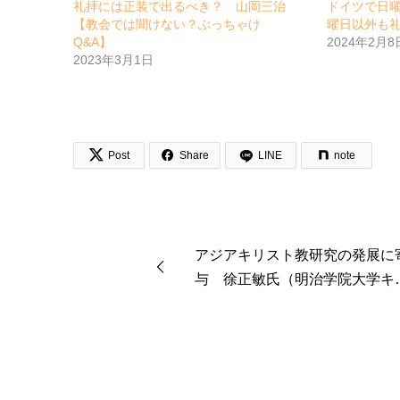
礼拝には正装で出るべき？ 山岡三治
ドイツで日
【教会では聞けない？ぶっちゃけ
曜日以外も
Q&A】
2024年2月8
2023年3月1日


Post
Share
LINE
note
アジアキリスト教研究の発展に
与 徐正敏氏（明治学院大学キ
スト教研究所前所長）インタビ
ー 「〝幸せに生きていくため
に来日」