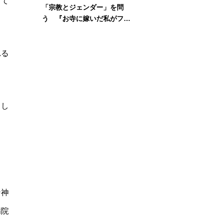
って
「宗教とジェンダー」を問
う 『お寺に嫁いだ私がフェ
ミニズムに出会って考えたこ
と』刊行記念イベント
れる
まし
ン神
病院