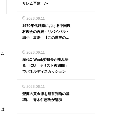
サレム再建」か
2026.06.11
1970年代以降における中国農
村教会の再興・リバイバル・
縮小 袁浩 【この世界の片
隅から】
2026.06.11
るこ
歴代C-Week委員長が歩み語
る ICU「キリスト教週間」
でパネルディスカッション
も一
2026.06.11
聖書の黄金律を経営判断の基
準に 青木仁志氏が講演
日は