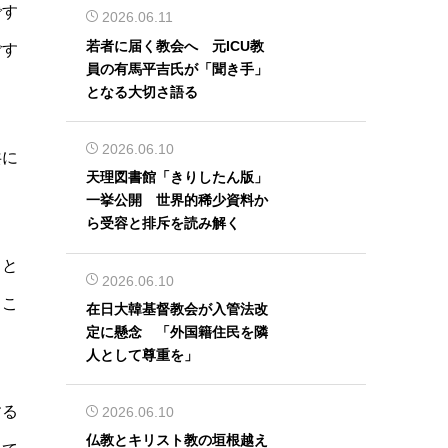
です
2026.06.11
若者に届く教会へ 元ICU教
ごす
員の有馬平吉氏が「聞き手」
となる大切さ語る
2026.06.10
共に
天理図書館「きりしたん版」
一挙公開 世界的稀少資料か
ら受容と排斥を読み解く
ると
2026.06.10
るこ
在日大韓基督教会が入管法改
定に懸念 「外国籍住民を隣
人として尊重を」
する
2026.06.10
仏教とキリスト教の垣根越え