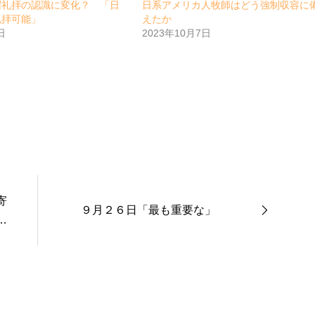
曜礼拝の認識に変化？ 「日
日系アメリカ人牧師はどう強制収容に
礼拝可能」
えたか
日
2023年10月7日
寄
９月２６日「最も重要な」
リ
ュ
〟