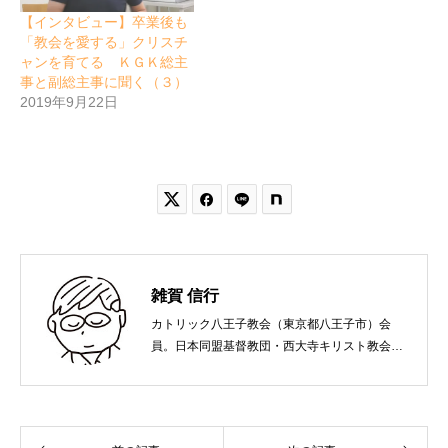
【インタビュー】卒業後も
「教会を愛する」クリスチ
ャンを育てる ＫＧＫ総主
事と副総主事に聞く（３）
2019年9月22日


雑賀 信行
カトリック八王子教会（東京都八王子市）会
員。日本同盟基督教団・西大寺キリスト教会
（岡山市）で受洗。１９６５年、兵庫県生ま
れ。関西学院大学社会学部卒業。９０年代、い
のちのことば社で「いのちのことば」「百万人
の福音」の編集責任者を務め、新教出版社を経