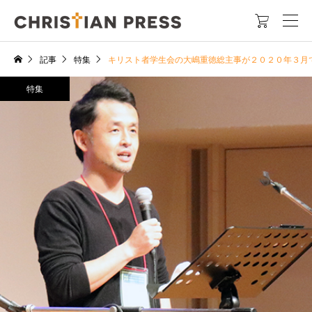

記事
特集
キリスト者学生会の大嶋重徳総主事が２０２０年３月
特集