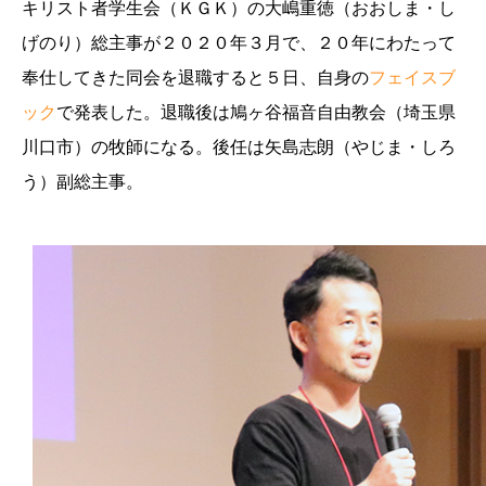
キリスト者学生会（ＫＧＫ）の大嶋重徳（おおしま・し
げのり）総主事が２０２０年３月で、２０年にわたって
奉仕してきた同会を退職すると５日、自身の
フェイスブ
ック
で発表した。退職後は鳩ヶ谷福音自由教会（埼玉県
川口市）の牧師になる。後任は矢島志朗（やじま・しろ
う）副総主事。