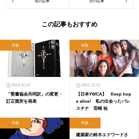
前の記事
次の記事
て、雜賀編集工房として独立。
この記事もおすすめ
特集
特集
2019.11.03
2021.12.21
「聖書協会共同訳」の変更・
【日本YWCA】 Keep hop
訂正箇所を発表
e alive! 私の出会ったパレ
スチナ 宮崎 祐
特集
特集
2019.09.19
建築家の鈴木エドワードさ