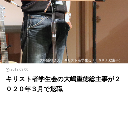
大嶋重徳さん（キリスト者学生会〔ＫＧＫ〕総主事）
2019.09.06
キリスト者学生会の大嶋重徳総主事が２
０２０年３月で退職