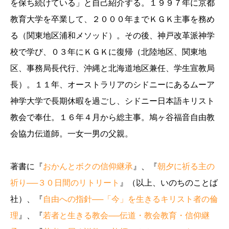
を保ち続けている」と自己紹介する。１９９７年に京都
教育大学を卒業して、２０００年までＫＧＫ主事を務め
る（関東地区浦和メソッド）。その後、神戸改革派神学
校で学び、０３年にＫＧＫに復帰（北陸地区、関東地
区、事務局長代行、沖縄と北海道地区兼任、学生宣教局
長）。１１年、オーストラリアのシドニーにあるムーア
神学大学で長期休暇を過ごし、シドニー日本語キリスト
教会で奉仕。１６年４月から総主事。鳩ヶ谷福音自由教
会協力伝道師。一女一男の父親。
著書に『
おかんとボクの信仰継承
』、『
朝夕に祈る主の
祈り──３０日間のリトリート
』（以上、いのちのことば
社）、『
自由への指針──「今」を生きるキリスト者の倫
理
』、『
若者と生きる教会──伝道・教会教育・信仰継