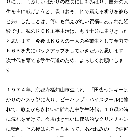
りにし、まぶしいばかりの成長に目をみはり、自分の人
生を主に献げようと、畏（おそ）れで震える祈りを彼ら
と共にしたことは、何にも代えがたい祝福にあふれた経
験です。私のＫＧＫ主事生活は、もう十分に走りきった
と思います。今後はＫＧＫの一人の卒業生として全力で
ＫＧＫを共にバックアップをしていきたいと思います。
次世代を育てる学生伝道のため、よろしくお願いしま
す」
１９７４年、京都府福知山市生まれ。「田舎ヤンキーば
かりのバスケ部に入り、ビーバップ・ハイスクールに憧
れて、教会からきれいに離れた中学生時代。１６歳の時
に洗礼を受けて、今度はきれいに律法的なクリスチャン
に転向。その後はもろもろあって、あわれみの中で信仰