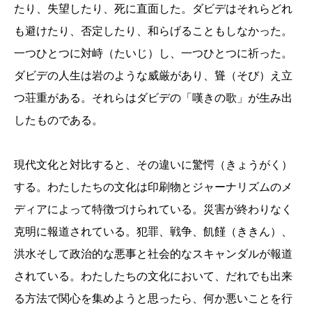
たり、失望したり、死に直面した。ダビデはそれらどれ
も避けたり、否定したり、和らげることもしなかった。
一つひとつに対峙（たいじ）し、一つひとつに祈った。
ダビデの人生は岩のような威厳があり、聳（そび）え立
つ荘重がある。それらはダビデの「嘆きの歌」が生み出
したものである。
現代文化と対比すると、その違いに驚愕（きょうがく）
する。わたしたちの文化は印刷物とジャーナリズムのメ
ディアによって特徴づけられている。災害が終わりなく
克明に報道されている。犯罪、戦争、飢饉（ききん）、
洪水そして政治的な悪事と社会的なスキャンダルが報道
されている。わたしたちの文化において、だれでも出来
る方法で関心を集めようと思ったら、何か悪いことを行