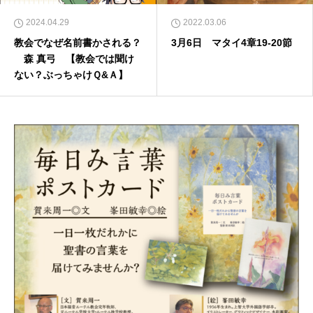
2024.04.29
2022.03.06
教会でなぜ名前書かされる？
3月6日 マタイ4章19-20節
森 真弓 【教会では聞け
ない？ぶっちゃけＱ&Ａ】