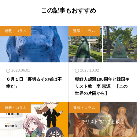
この記事もおすすめ
連載・コラム
連載・コラム
2023.06.01
2023.10.02
６月１日「裏切るその者は不
朝鮮人虐殺100周年と韓国キ
幸だ」
リスト教 李 恵源 【この
世界の片隅から】
連載・コラム
連載・コラム