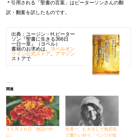
＊引用される「聖書の言葉」はピーターソンさんの翻
訳・翻案を訳したものです。
出典：ユージン・H.ピーター
ソン『聖書に生きる366日
一日一章』（ヨベル）
書籍のお求めは、
ヨベルオン
ライン公式ストア
、
アマゾン
ストアで
関連
１１月２８日「物語の中
世界一、むき出しで無邪気
に」
で重たい祈り「ベンツが欲