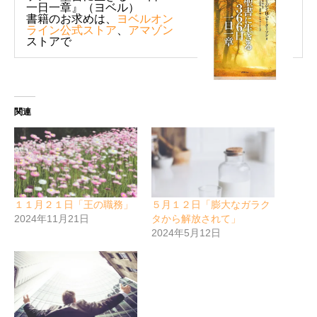
一日一章』（ヨベル）
書籍のお求めは、
ヨベルオン
ライン公式ストア
、
アマゾン
ストアで
関連
１１月２１日「王の職務」
５月１２日「膨大なガラク
2024年11月21日
タから解放されて」
2024年5月12日