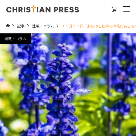

記事
連載・コラム
１１月２３日「あらゆる仕事の中核にあるも
連載・コラム