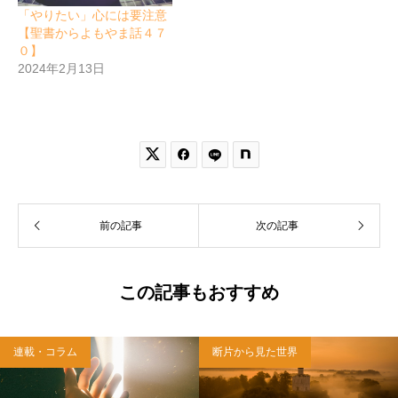
「やりたい」心には要注意
【聖書からよもやま話４７
０】
2024年2月13日


前の記事
次の記事
この記事もおすすめ
連載・コラム
断片から見た世界