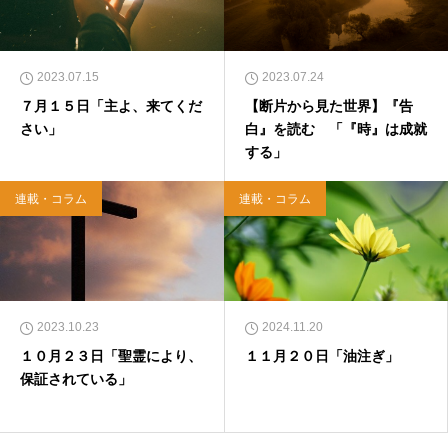
2023.07.15
2023.07.24
７月１５日「主よ、来てくだ
【断片から見た世界】『告
さい」
白』を読む 「『時』は成就
する」
連載・コラム
連載・コラム
2023.10.23
2024.11.20
１０月２３日「聖霊により、
１１月２０日「油注ぎ」
保証されている」