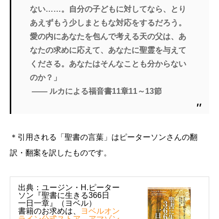
ない……。自分の子どもに対してなら、とり
あえずもう少しまともな対応をするだろう。
愛の内にあなたを包んで考える天の父は、あ
なたの求めに応えて、あなたに聖霊を与えて
くださる。あなたはそんなことも分からない
のか？」
―― ルカによる福音書11章11～13節
＊引用される「聖書の言葉」はピーターソンさんの翻
訳・翻案を訳したものです。
出典：ユージン・H.ピーター
ソン『聖書に生きる366日
一日一章』（ヨベル）
書籍のお求めは、
ヨベルオン
ライン公式ストア
、
アマゾン