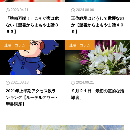
2023.04.11
2024.08.06
「準備万端！」こそが実は危
王位継承はどうして世襲なの
ない【聖書からよもやま話３
か【聖書からよもやま話４９
６３】
９】
連載・コラム
連載・コラム
2021.08.18
2024.09.21
2021年上半期アクセス数ラ
９月２１日「最初の霊的な指
ンキング【ルーテルアワー・
導者」
聖書講座】