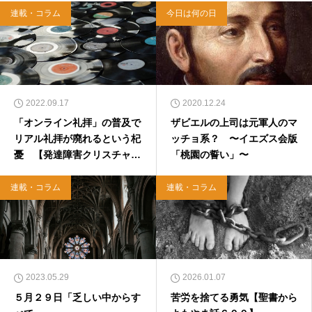
連載・コラム
今日は何の日
2022.09.17
2020.12.24
「オンライン礼拝」の普及で
ザビエルの上司は元軍人のマ
リアル礼拝が廃れるという杞
ッチョ系？ 〜イエズス会版
憂 【発達障害クリスチャン
「桃園の誓い」〜
のつぶやき】
連載・コラム
連載・コラム
2023.05.29
2026.01.07
５月２９日「乏しい中からす
苦労を捨てる勇気【聖書から