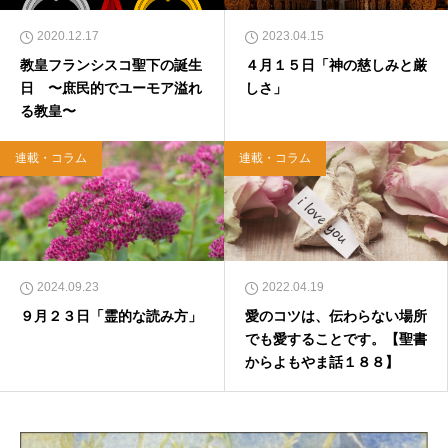
2020.12.17
2023.04.15
教皇フランシスコ聖下の誕生
４月１５日「神の慈しみと厳
日 〜庶民的でユーモア溢れ
しさ」
る教皇〜
連載・コラム
連載・コラム
2024.09.23
2022.04.19
９月２３日「霊的な読み方」
愛のコツは、伝わらない場所
でも愛することです。【聖書
からよもやま話１８８】