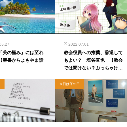
05.27
2022.07.01
「美の極み」には至れ
教会役員への推薦、辞退して
【聖書からよもやま話
もよい？ 塩谷直也 【教会
】
では聞けない？ぶっちゃけQ&
A】
ム
今日は何の日