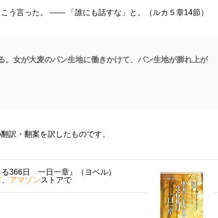
こう言った。 ―― 「誰にも話すな」と。（ルカ５章14節）
る。女が大麦のパン生地に働きかけて、パン生地が膨れ上が
の翻訳・翻案を訳したものです。
る366日 一日一章』（ヨベル）
ア
、
アマゾン
ストアで