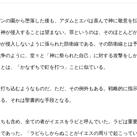
ンの園から堕落した後も、アダムとエバは喜んで神に敬意を
に神が侵入することは望まない。罪というのは、そのほとんど
神が侵入しないように張られた防衛線である。その防衛線とは
戦争のように、堂々と「神に祭られた自己」に対する攻撃をし
ことは、「かなずちで釘を打つ」ことに似ている。
打ち込むようなものだ。ただ、その例外もある。戦略的に指
ある。それは聖書的な手段となる。
ちも含め、全ての者がイエスをラビと呼んでいた。ラビは重
」であった。「ラビらしからぬことがイエスの周りで起こって