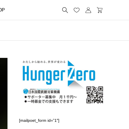




OP
[mailpoet_form id=”1″]