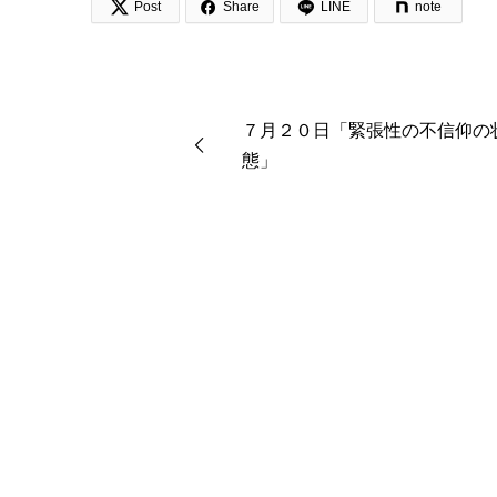


Post
Share
LINE
note
７月２０日「緊張性の不信仰の
態」