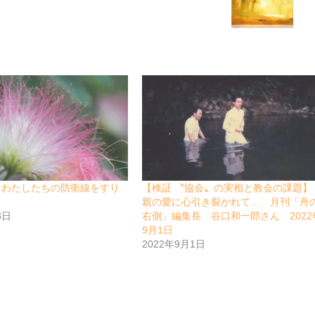
「わたしたちの防衛線をすり
【検証 〝協会〟の実相と教会の課題
親の愛に心引き裂かれて… 月刊「舟
3日
右側」編集長 谷口和一郎さん 2022
9月1日
2022年9月1日