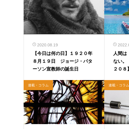
2020.08.19
2022.
【今日は何の日】１９２０年
人間は
８月１９日 ジョージ・パタ
ない。
ーソン宣教師の誕生日
２０８
連載・コラム
連載・コラ