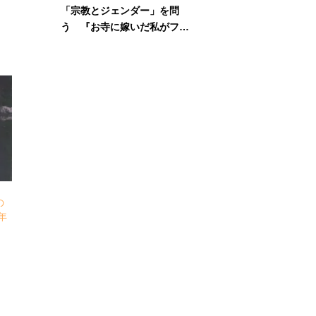
「宗教とジェンダー」を問
う 『お寺に嫁いだ私がフェ
ミニズムに出会って考えたこ
と』刊行記念イベント
】
の
年