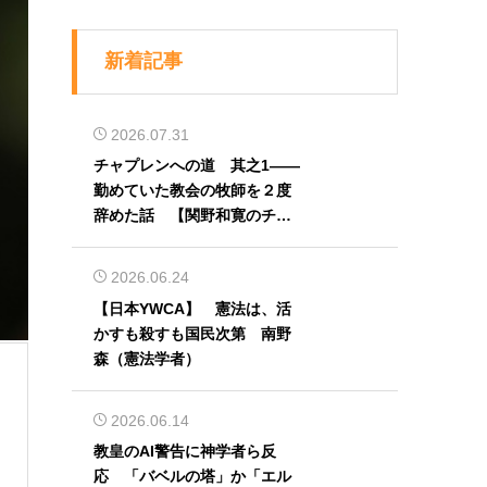
新着記事
2026.07.31
チャプレンへの道 其之1――
勤めていた教会の牧師を２度
辞めた話 【関野和寛のチャ
プレン奮闘記】第32回
2026.06.24
【日本YWCA】 憲法は、活
かすも殺すも国民次第 南野
森（憲法学者）
2026.06.14
教皇のAI警告に神学者ら反
応 「バベルの塔」か「エル