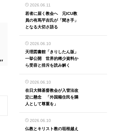
2026.06.11
若者に届く教会へ 元ICU教
員の有馬平吉氏が「聞き手」
となる大切さ語る
2026.06.10
天理図書館「きりしたん版」
一挙公開 世界的稀少資料か
ら受容と排斥を読み解く
2026.06.10
在日大韓基督教会が入管法改
定に懸念 「外国籍住民を隣
人として尊重を」
2026.06.10
仏教とキリスト教の垣根越え