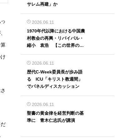
サレム再建」か
払っ
2026.06.11
1970年代以降における中国農
が、
村教会の再興・リバイバル・
予算
縮小 袁浩 【この世界の片
隅から】
かけ
2026.06.11
歴代C-Week委員長が歩み語
る ICU「キリスト教週間」
でパネルディスカッション
示さ
2026.06.11
聖書の黄金律を経営判断の基
準に 青木仁志氏が講演
要だ
い