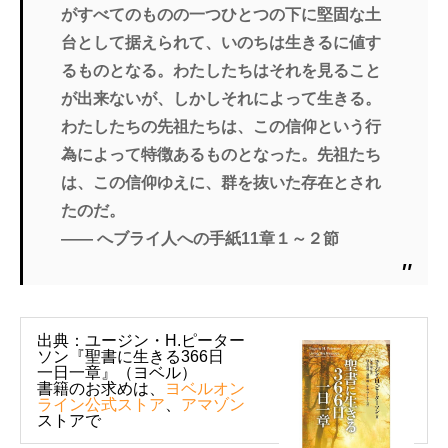
がすべてのものの一つひとつの下に堅固な土
台として据えられて、いのちは生きるに値す
るものとなる。わたしたちはそれを見ること
が出来ないが、しかしそれによって生きる。
わたしたちの先祖たちは、この信仰という行
為によって特徴あるものとなった。先祖たち
は、この信仰ゆえに、群を抜いた存在とされ
たのだ。
―― へブライ人への手紙11章１～２節
出典：ユージン・H.ピーター
ソン『聖書に生きる366日
一日一章』（ヨベル）
書籍のお求めは、
ヨベルオン
ライン公式ストア
、
アマゾン
ストアで