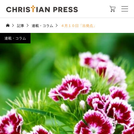

記事
連載・コラム
４月１０日「出発点」
連載・コラム