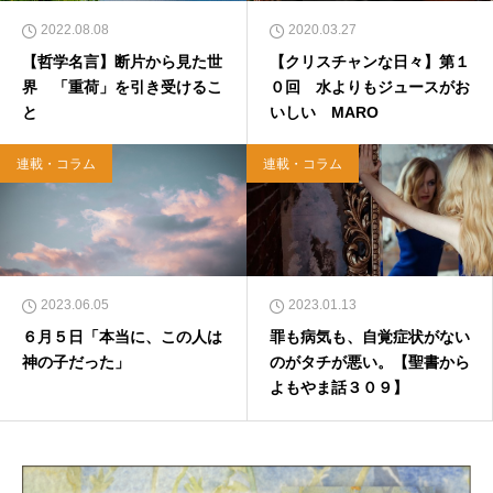
2022.08.08
2020.03.27
【哲学名言】断片から見た世
【クリスチャンな日々】第１
界 「重荷」を引き受けるこ
０回 水よりもジュースがお
と
いしい MARO
連載・コラム
連載・コラム
2023.06.05
2023.01.13
６月５日「本当に、この人は
罪も病気も、自覚症状がない
神の子だった」
のがタチが悪い。【聖書から
よもやま話３０９】