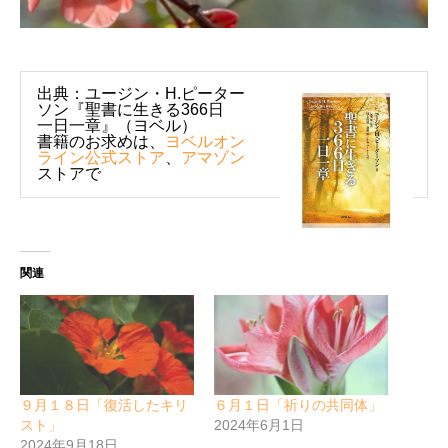
出典：ユージン・H.ピーター
ソン『聖書に生きる366日
一日一章』（ヨベル）
書籍のお求めは、
ヨベルオン
ライン公式ストア
、
アマゾン
ストアで
関連
９月１８日「復活したキリ
６月１日「祈りの共同体」
スト」
2024年6月1日
2024年9月18日