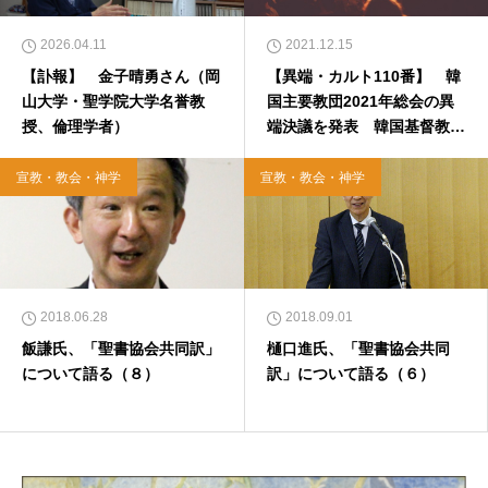
2026.04.11
2021.12.15
【訃報】 金子晴勇さん（岡
【異端・カルト110番】 韓
山大学・聖学院大学名誉教
国主要教団2021年総会の異
授、倫理学者）
端決議を発表 韓国基督教総
連合会が「異端擁護団体」に
宣教・教会・神学
宣教・教会・神学
2018.06.28
2018.09.01
飯謙氏、「聖書協会共同訳」
樋口進氏、「聖書協会共同
について語る（８）
訳」について語る（６）