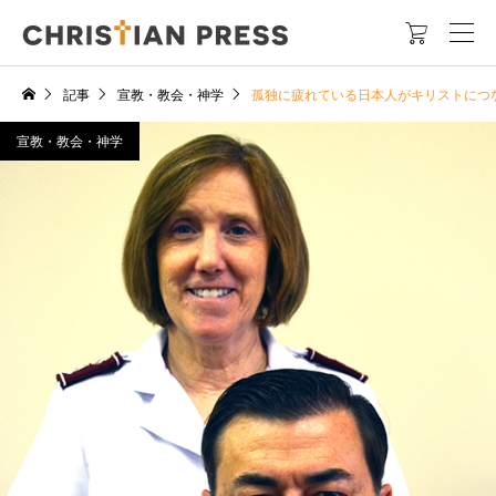

記事
宣教・教会・神学
孤独に疲れている日本人がキリストにつ
宣教・教会・神学