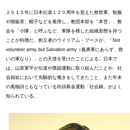
２０１５年に日本伝道１２０周年を迎えた救世軍。制服
や階級章、帽子などを着用し、教団本部を「本営」、教
会を「小隊」と呼ぶなど、軍隊を模した組織形態を持つ
ことが特徴だ。創立者のウイリアム・ブースが、「Not
volunteer army, but Salvation army（義勇軍にあらず、救
いの軍なり）」との天啓を受けたことによる。日本で
は、山室軍平が伝道や廃娼運動に取り組んだことや、社
会福祉において先駆的な働きをしてきたこと、また年末
の風物詩ともなっている街頭募金運動「社会鍋」がよく
知られている。