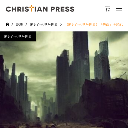

記事
断片から見た世界
【断片から見た世界】『告白』を読む 
断片から見た世界