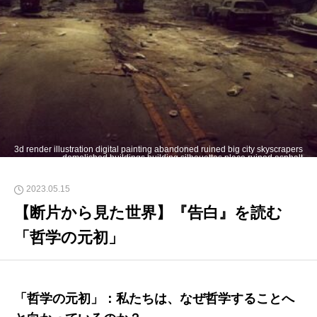
3d render illustration digital painting abandoned ruined big city skyscrapers
demolished buildings building silhouettes place ruined asphalt
discotheque air closed
2023.05.15
【断片から見た世界】『告白』を読む
「哲学の元初」
「哲学の元初」：私たちは、なぜ哲学することへ