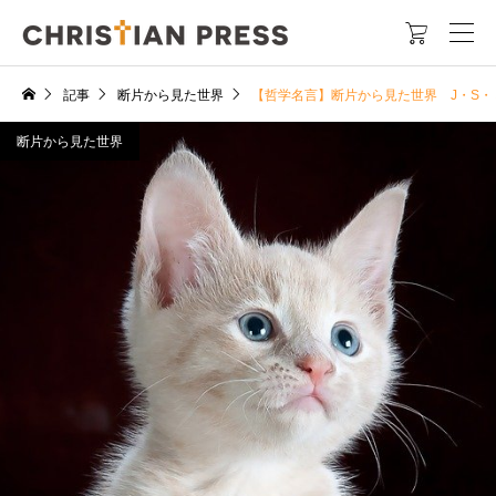

記事
断片から見た世界
【哲学名言】断片から見た世界 J・S・
断片から見た世界