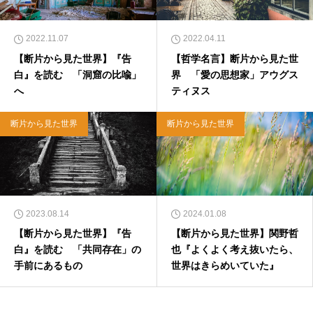
2022.11.07
2022.04.11
【断片から見た世界】『告
【哲学名言】断片から見た世
白』を読む 「洞窟の比喩」
界 「愛の思想家」アウグス
へ
ティヌス
断片から見た世界
断片から見た世界
2023.08.14
2024.01.08
【断片から見た世界】『告
【断片から見た世界】関野哲
白』を読む 「共同存在」の
也『よくよく考え抜いたら、
手前にあるもの
世界はきらめいていた』