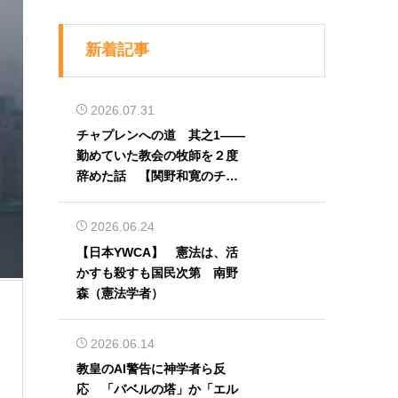
新着記事
2026.07.31
チャプレンへの道 其之1――
勤めていた教会の牧師を２度
辞めた話 【関野和寛のチャ
プレン奮闘記】第32回
2026.06.24
【日本YWCA】 憲法は、活
かすも殺すも国民次第 南野
森（憲法学者）
2026.06.14
教皇のAI警告に神学者ら反
応 「バベルの塔」か「エル