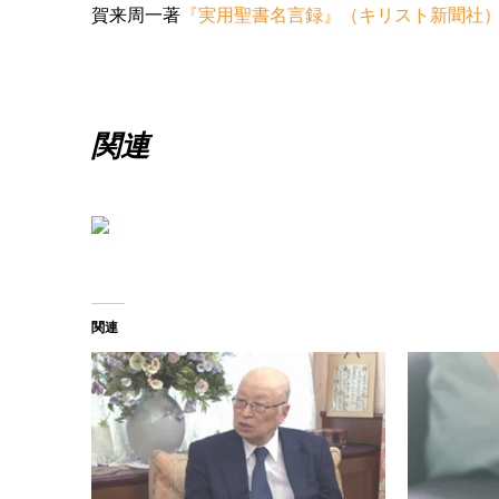
賀来周一著
『実用聖書名言録』（キリスト新聞社
関連
関連