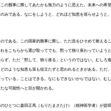
はこの難事に際してあたかも無力のように思えた。未来への希
るのみである。なにをしようと、どれほど知恵を巡らせようと
たのである。この国家的難事に際し、ただ息をひそめて耐える
それをこちらから選び取ってでも、黙って独り座わっていよう
知らず、ただ「黙して、独り座る」というのではない。むしろ
、どのような知恵も策も役立たずと思われるときがある。ただ
座っている」ことはできる。なにもできないからではない。む
新たな可能性へと目が開かれる。
法のひとつに森田正馬（もりたまさたけ）（精神医学者）が提