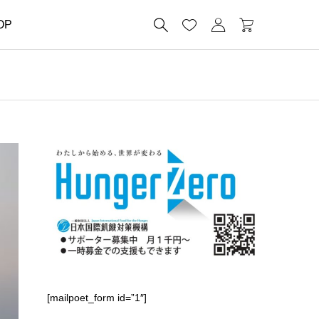




OP
[mailpoet_form id=”1″]