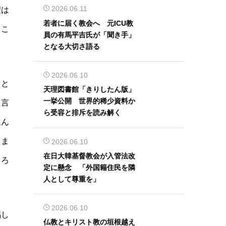
2026.06.11
望は
若者に届く教会へ 元ICU教
、こ
員の有馬平吉氏が「聞き手」
となる大切さ語る
2026.06.10
こと
天理図書館「きりしたん版」
一挙公開 世界的稀少資料か
と言
ら受容と排斥を読み解く
進ん
、ま
2026.06.10
在日大韓基督教会が入管法改
しろ
定に懸念 「外国籍住民を隣
人として尊重を」
2026.06.10
唱し
仏教とキリスト教の垣根越え