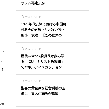
サレム再建」か
2026.06.11
1970年代以降における中国農
村教会の再興・リバイバル・
縮小 袁浩 【この世界の片
隅から】
2026.06.11
自己
歴代C-Week委員長が歩み語
い。
る ICU「キリスト教週間」
でパネルディスカッション
、そ
2026.06.11
聖書の黄金律を経営判断の基
準に 青木仁志氏が講演
く信