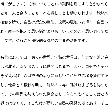
臥褥（がじょく）（床につくこと）の期間を過ごすことが求め
ことも、人と会うことも、本を読むことも禁じられます。沈黙
の接触を断ち、自己の想念の整理、没我の境地へと導き、自己
これと雑事を抱えて思い悩むよりも、いっそのこと思い切って
わけです。それこそ積極的な沈黙の世界の選択です。
の時代にあっては、独りの世界、沈黙の世界は、仕方なく追い
かも敗北者、落伍者のように世間は見るでしょう。自分でもそ
方を変えれば、森田療法のように新しい自己発見の場を提供す
座し、他者との接触を断ち、沈黙の世界に逃げ込まざるを得な
って、その世界を与えられた機会として自らのものとしてはど
世界ではなくて、そこだけが新しい自己の発見の場であり、そ