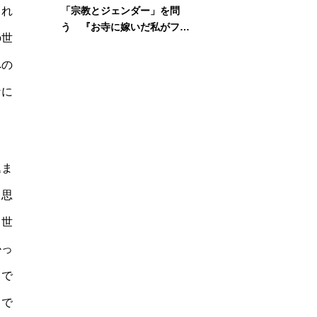
られ
「宗教とジェンダー」を問
う 『お寺に嫁いだ私がフェ
の世
ミニズムに出会って考えたこ
と』刊行記念イベント
への
なに
込ま
う思
る世
かっ
うで
こで