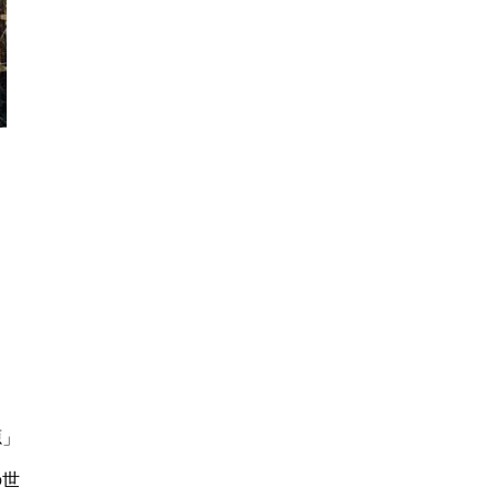
源」
の世