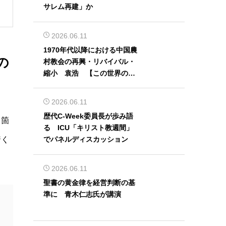
サレム再建」か
2026.06.11
1970年代以降における中国農
の
村教会の再興・リバイバル・
縮小 袁浩 【この世界の片
隅から】
2026.06.11
歴代C-Week委員長が歩み語
る箇
る ICU「キリスト教週間」
着く
でパネルディスカッション
2026.06.11
聖書の黄金律を経営判断の基
準に 青木仁志氏が講演