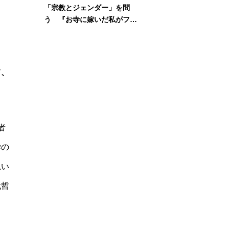
「宗教とジェンダー」を問
う 『お寺に嫁いだ私がフェ
ミニズムに出会って考えたこ
と』刊行記念イベント
て、
者
学の
思い
代哲
。