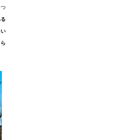
しつ
ある
るい
さら