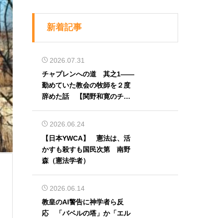
新着記事
2026.07.31
チャプレンへの道 其之1――
勤めていた教会の牧師を２度
辞めた話 【関野和寛のチャ
プレン奮闘記】第32回
2026.06.24
【日本YWCA】 憲法は、活
かすも殺すも国民次第 南野
森（憲法学者）
2026.06.14
教皇のAI警告に神学者ら反
応 「バベルの塔」か「エル