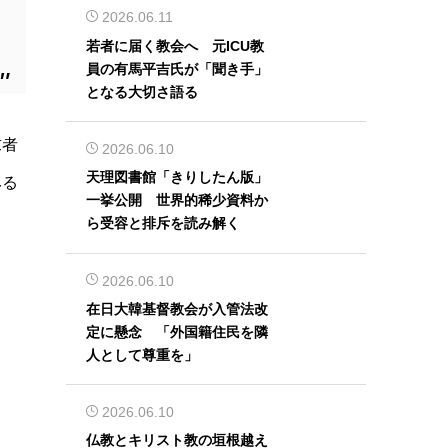
2026.06.11
若者に届く教会へ 元ICU教
員の有馬平吉氏が「聞き手」
となる大切さ語る
求者
2026.06.10
天理図書館「きりしたん版」
みる
一挙公開 世界的稀少資料か
ら受容と排斥を読み解く
2026.06.10
在日大韓基督教会が入管法改
定に懸念 「外国籍住民を隣
人として尊重を」
2026.06.10
仏教とキリスト教の垣根越え