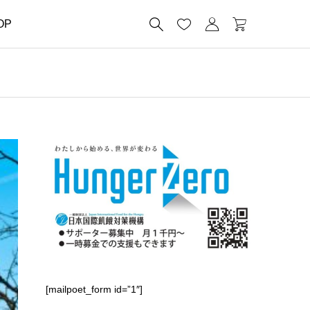




OP
[mailpoet_form id=”1″]