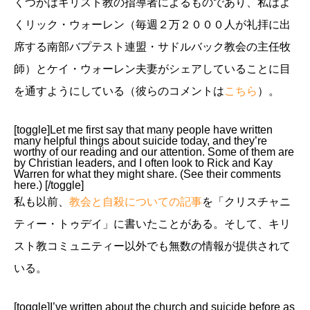
くつかはキリスト教の指導者によるものであり、私はよ
くリック・ウォーレン（毎週２万２０００人が礼拝に出
席する南部バプテスト連盟・サドルバック教会の主任牧
師）とケイ・ウォーレン夫妻がシェアしていることに目
を通すようにしている（彼らのコメントは
こちら
）。
[toggle]Let me first say that many people have written
many helpful things about suicide today, and they’re
worthy of our reading and our attention. Some of them are
by Christian leaders, and I often look to Rick and Kay
Warren for what they might share. (See their comments
here.) [/toggle]
私も以前、
教会と自殺についての記事
を「クリスチャニ
ティー・トゥデイ」に書いたことがある。そして、キリ
スト教コミュニティー以外でも無数の情報が提供されて
いる。
[toggle]I’ve written about the church and suicide before as