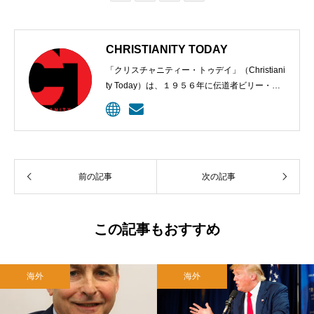
CHRISTIANITY TODAY
「クリスチャニティー・トゥデイ」（Christiani
ty Today）は、１９５６年に伝道者ビリー・グ
ラハムと編集長カール・ヘンリーにより創刊さ
れた、クリスチャンのための定期刊行物。９６
年、ウェブサイトが開設されて記事掲載が始め
られた。雑誌は今、５００万以上のクリスチャ
ン指導者に毎月届けられ、オンラインの購読者
前の記事
次の記事
は１０００万に上る。
この記事もおすすめ
海外
海外