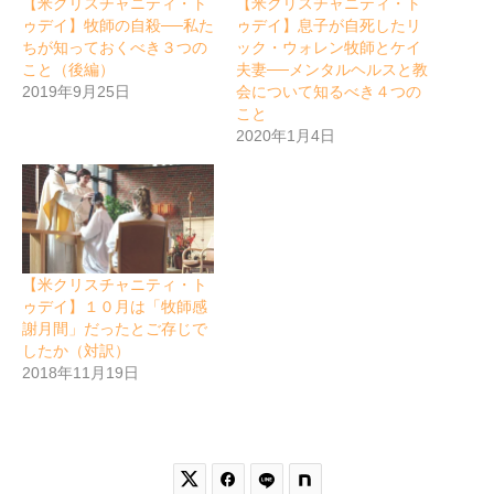
【米クリスチャニティ・ト
【米クリスチャニティ・ト
ゥデイ】牧師の自殺──私た
ゥデイ】息子が自死したリ
ちが知っておくべき３つの
ック・ウォレン牧師とケイ
こと（後編）
夫妻──メンタルヘルスと教
2019年9月25日
会について知るべき４つの
こと
2020年1月4日
【米クリスチャニティ・ト
ゥデイ】１０月は「牧師感
謝月間」だったとご存じで
したか（対訳）
2018年11月19日

