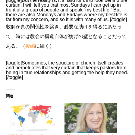
[toggle]But the reality is, it’s hard for us to look behind the
curtain. I will tell you that most Sundays I can get up in
front of a group of people and speak “my best life.” But
there are also Mondays and Fridays where my best life is
far from my concern, and so it is with many of us. [/toggle]
牧師が真の関係性を築き、必要な助けを得るにあたっ
て、時には教会の構造自体が妨げの壁となることだって
ある。（
後編
に続く）
[toggle]Sometimes, the structure of church itself creates
and perpetuates that very curtain that keeps pastors from
being in true relationships and getting the help they need.
[/toggle]
関連