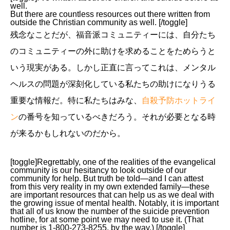
well.
But there are countless resources out there written from
outside the Christian community as well. [/toggle]
残念なことだが、福音派コミュニティーには、自分たち
のコミュニティーの外に助けを求めることをためらうと
いう現実がある。しかし正直に言ってこれは、メンタル
ヘルスの問題が深刻化している私たちの助けになりうる
重要な情報だ。特に私たちはみな、
自殺予防ホットライ
ン
の番号を知っているべきだろう。それが必要となる時
が来るかもしれないのだから。
[toggle]Regrettably, one of the realities of the evangelical
community is our hesitancy to look outside of our
community for help. But truth be told—and I can attest
from this very reality in my own extended family—these
are important resources that can help us as we deal with
the growing issue of mental health. Notably, it is important
that all of us know the number of the suicide prevention
hotline, for at some point we may need to use it. (That
number is 1-800-273-8255, by the way.) [/toggle]