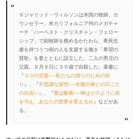
※ジャリッド・ウィルソンは米国の牧師、カ
ウンセラー。米カリフォルニア州のメガチャ
ーチ「ハーベスト・クリスチャン・フェロー
シップ」で副牧師を務めるかたわら、希死念
慮を持つうつ病の人を支援する働き「希望の
賛歌」を妻とともに設立した。二人の男児の
父親。９月９日に３０歳で自殺した。著書に
『
３０の言葉──私たちの残りのための祈
り
』、『
不思議な探究──全能の神との日ごと
の出会い
』、『
愛は酸素──神はどのように命
を与え、あなたの世界を変えるか
』などがあ
る。