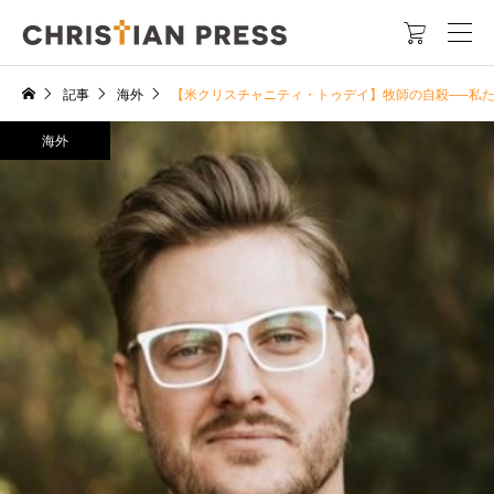

記事
海外
【米クリスチャニティ・トゥデイ】牧師の自殺──私
海外