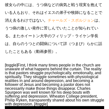
彼女らの中には、うつ病などの病気と戦う現実を抱えて
いる人もおり、それはイエスの弟子や牧師になることで
消え去るわけではない。
チャールズ・スポルジョン
は、
うつ病の激しい発作に苦しんでいたことが知られてい
る。またホイートン大学のフィリップ・ライケン学長
は、自らのうつとの闘病について詳（つまび）らかに話
したこともある（動画参照）。
[toggle]First, I think many times people in the church are
unaware of what happens behind the curtain. The reality
is that pastors struggle psychologically, emotionally, and
spiritually. They struggle sometimes with physiological
realities in and around depression, and becoming a
follower of Jesus and becoming a pastor does not
necessarily make those things disappear. Charles
Spurgeon was well known for his deep bouts with
suffering and depression. Wheaton College president,
Philip Ryken, transparently shared about his own struggle
with depression. [/toggle]