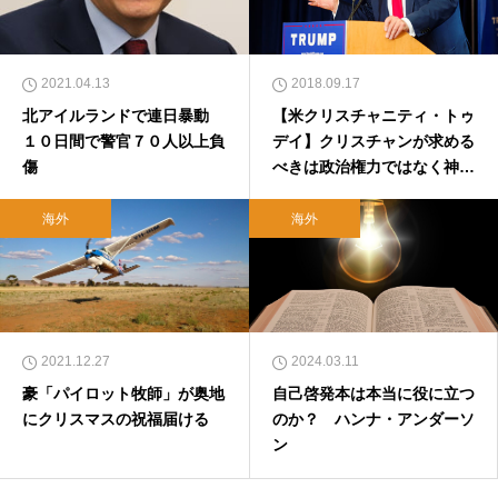
2021.04.13
2018.09.17
北アイルランドで連日暴動
【米クリスチャニティ・トゥ
１０日間で警官７０人以上負
デイ】クリスチャンが求める
傷
べきは政治権力ではなく神の
国
海外
海外
2021.12.27
2024.03.11
豪「パイロット牧師」が奥地
自己啓発本は本当に役に立つ
にクリスマスの祝福届ける
のか？ ハンナ・アンダーソ
ン