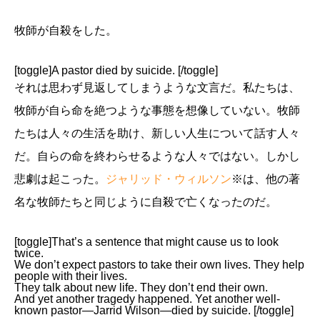
牧師が自殺をした。
[toggle]A pastor died by suicide. [/toggle]
それは思わず見返してしまうような文言だ。私たちは、
牧師が自ら命を絶つような事態を想像していない。牧師
たちは人々の生活を助け、新しい人生について話す人々
だ。自らの命を終わらせるような人々ではない。しかし
悲劇は起こった。
ジャリッド・ウィルソン
※は、他の著
名な牧師たちと同じように自殺で亡くなったのだ。
[toggle]That’s a sentence that might cause us to look
twice.
We don’t expect pastors to take their own lives. They help
people with their lives.
They talk about new life. They don’t end their own.
And yet another tragedy happened. Yet another well-
known pastor—Jarrid Wilson—died by suicide. [/toggle]