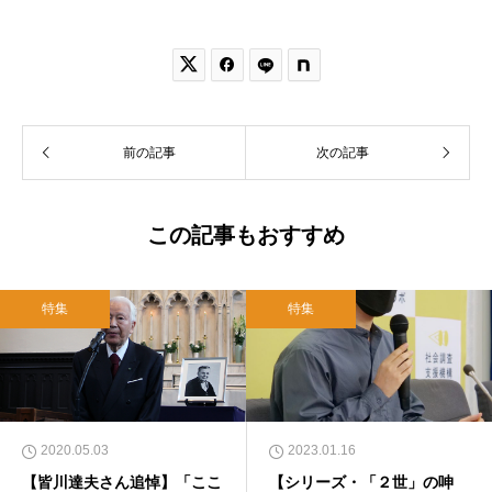


前の記事
次の記事
この記事もおすすめ
特集
特集
2020.05.03
2023.01.16
【皆川達夫さん追悼】「ここ
【シリーズ・「２世」の呻