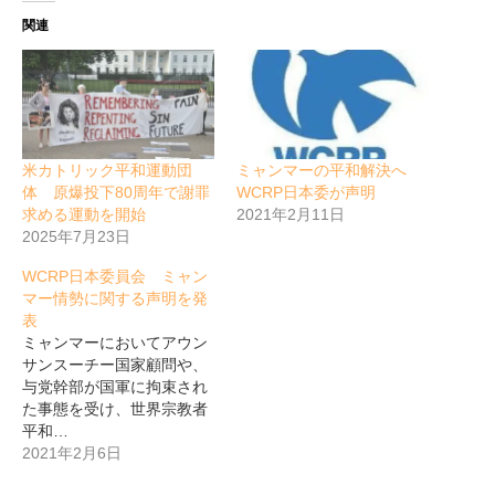
関連
米カトリック平和運動団
ミャンマーの平和解決へ
体 原爆投下80周年で謝罪
WCRP日本委が声明
求める運動を開始
2021年2月11日
2025年7月23日
WCRP日本委員会 ミャン
マー情勢に関する声明を発
表
ミャンマーにおいてアウン
サンスーチー国家顧問や、
与党幹部が国軍に拘束され
た事態を受け、世界宗教者
平和…
2021年2月6日