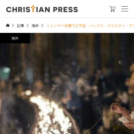

記事
海外
ミャンマー危機で正平協 パックス・クリスティ・ア
海外