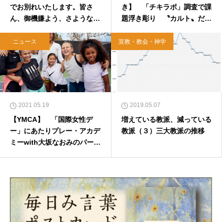
でお別れいたします。皆さ
き】 「チキラボ」調査で課
ん、御機嫌よう、さような
題浮き彫り 〝カルト〟だけ
ら」
が問題ではない
ニュース
宣教・教会・神学
2021.05.19
2019.05.07
【YMCA】 「国際女性デ
増えている教派、減っている
ー」にあたりプレー・アカデ
教派（３）三大教派の推移
ミーwith大坂なおみのパート
ナー団体に