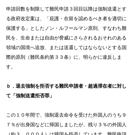
申請回数を制限して難民申請３回目以降は強制送還とす
る政府改定案は、「庇護・在留を認めるべき者を適切に
保護する」としたノン・ルフールマン原則、すなわち難
民を、生命または自由が脅威にさらされるおそれのある
領域の国境へ追放、または送還してはならないとする国
際的原則（難民条約第３３条）に、明らかに違反しま
す。
ｂ．退去強制を拒否する難民申請者・超過滞在者に対し
て「強制送還拒否罪」
この１０年間で、強制退去命令を受けた外国人のうち９
７％が出身国などに帰国しましたが、残り３％の外国人
（約３，０００人）は帰国を拒否しています。難民申請