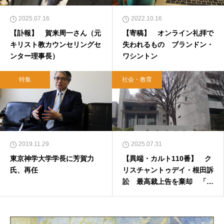
2025.07.16
2022.10.16
【訃報】 賀来周一さん（元
【寄稿】 オンライン礼拝で
キリスト教カウンセリングセ
失われるもの ブランドン・
ンター理事長）
ワシントン
特集
社会・教育
2019.11.29
2025.07.31
東京神学大学学長に芳賀力
【異端・カルト110番】 ク
氏、再任
リスチャントゥデイ・根田訴
訟 最高裁上告を棄却 「ダ
ビデ牧師が再臨のキリスト」
脱会者証言の認定 裁判記録
に