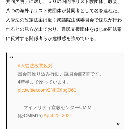
共同声明」に対し、５０の国内キリスト教団体、教会、
八つの海外キリスト教団体が賛同者として名を連ねた。
入管法の改定法案は近く衆
議院法務委員会で採決が行わ
れるとの見方が出ており
、難民支援団体をはじめ同法案
に反対する関係者らが危機感を強めている。
#入管法改悪反対
国会前座り込み行動、議員会館2前です。
4時半まで座っています。
pic.twitter.com/2Nh0XpgO61
— マイノリティ宣教センターCMIM
(@CMIM15)
April 20, 2021