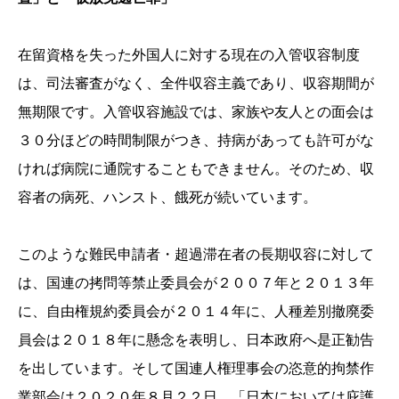
在留資格を失った外国人に対する現在の入管収容制度
は、司法審査がなく、全件収容主義であり、収容期間が
無期限です。入管収容施設では、家族や友人との面会は
３０分ほどの時間制限がつき、持病があっても許可がな
ければ病院に通院することもできません。そのため、収
容者の病死、ハンスト、餓死が続いています。
このような難民申請者・超過滞在者の長期収容に対して
は、国連の拷問等禁止委員会が２００７年と２０１３年
に、自由権規約委員会が２０１４年に、人種差別撤廃委
員会は２０１８年に懸念を表明し、日本政府へ是正勧告
を出しています。そして国連人権理事会の恣意的拘禁作
業部会は２０２０年８月２２日、「日本においては庇護