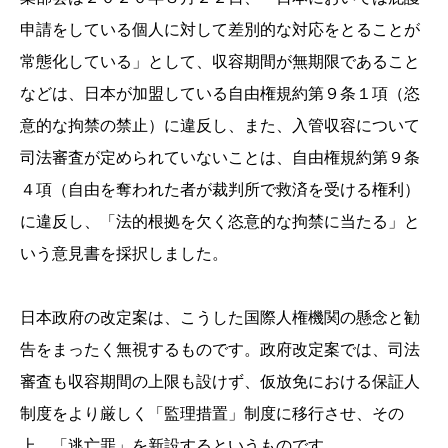
申請をしている個人に対して差別的な対応をとることが
常態化している」として、収容期間が無期限であること
などは、日本が加盟している自由権規約第９条１項（恣
意的な拘禁の禁止）に違反し、また、入管収容について
司法審査が定められていないことは、自由権規約第９条
４項（自由を奪われた者が裁判所で救済を受ける権利）
に違反し、「法的根拠を欠く恣意的な拘禁に当たる」と
いう意見書を採択しました。
日本政府の改定案は、こうした国際人権機関の懸念と勧
告をまったく無視するものです。政府改定案では、司法
審査も収容期間の上限も設けず、仮放免における保証人
制度をより厳しく「監理措置」制度に移行させ、その
上、「逃亡罪」を新設するというものです。