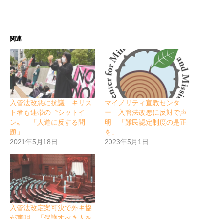
関連
入管法改悪に抗議 キリス
マイノリティ宣教センタ
ト者も連帯の〝シットイ
ー 入管法改悪に反対で声
ン〟 「人道に反する問
明 「難民認定制度の是正
題」
を」
2021年5月18日
2023年5月1日
入管法改定案可決で外キ協
が声明 「保護すべき人を