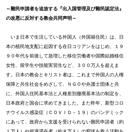
～難民申請者を追放する『出入国管理及び難民認定法』
の改悪に反
対する教会共同声明～
いま日本で生活している外国人（外国籍住民）は、日
本の植民地支配に起因する在日コリアンをはじめ、１９
９０年代を前後して急増した移住労働者や国際結婚移住
女性、留学生や技能実習生など、３００万人を超えま
す。日本の教会とキリスト者は、これまで外国人の人権
保障と共生社会をめざして、ＮＧＯや弁護士団体と共
に、外国人住民基本法と人種差別撤廃基本法の制定を、
日本政府と国会に求めてきました。また昨年、新型コロ
ナウイルス感染症（ＣＯＶＩＤ－１９）のパンデミック
にあって、政府から支援を受けられない難民申請者（約
１万人）や超過滞在者（約８万人）の窮状を救う活動を