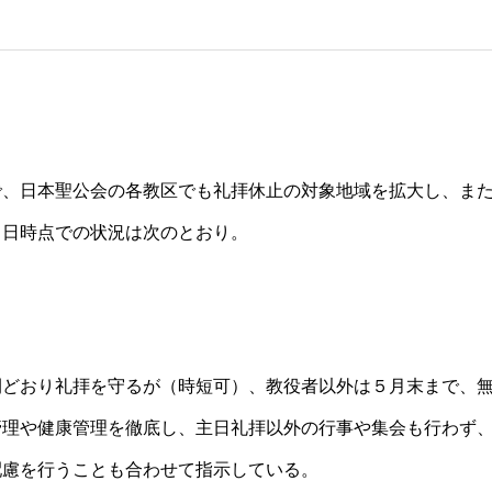
で、日本聖公会の各教区でも礼拝休止の対象地域を拡大し、ま
２日時点での状況は次のとおり。
間どおり礼拝を守るが（時短可）、教役者以外は５⽉末まで、
管理や健康管理を徹底し、主⽇礼拝以外の行事や集会も行わず
配慮を行うことも合わせて指示している。