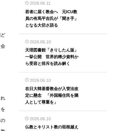
2026.06.11
若者に届く教会へ 元ICU教
員の有馬平吉氏が「聞き手」
となる大切さ語る
間ど
2026.06.10
る会
天理図書館「きりしたん版」
一挙公開 世界的稀少資料か
ら受容と排斥を読み解く
2026.06.10
在日大韓基督教会が入管法改
定に懸念 「外国籍住民を隣
それ
人として尊重を」
とを
2026.06.10
体の
仏教とキリスト教の垣根越え