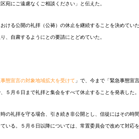
教区宛にご遠慮なくご相談ください」と伝えた。
における公開の礼拝（公祷）の休止を継続することを決めてい
限り、自粛するようにとの要請にとどめていた。
急事態宣言の対象地域拡大を受けて
」で、今まで「緊急事態宣
で、５月６日まで礼拝と集会をすべて休止することを発表した
定時の礼拝を守る場合、引き続き非公開とし、信徒にはその時
けている。５月６日以降については、常置委員会で改めて対応