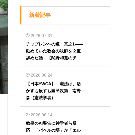
新着記事
2026.07.31
チャプレンへの道 其之1――
勤めていた教会の牧師を２度
辞めた話 【関野和寛のチャ
プレン奮闘記】第32回
2026.06.24
【日本YWCA】 憲法は、活
かすも殺すも国民次第 南野
）
森（憲法学者）
2026.06.14
教皇のAI警告に神学者ら反
応 「バベルの塔」か「エル