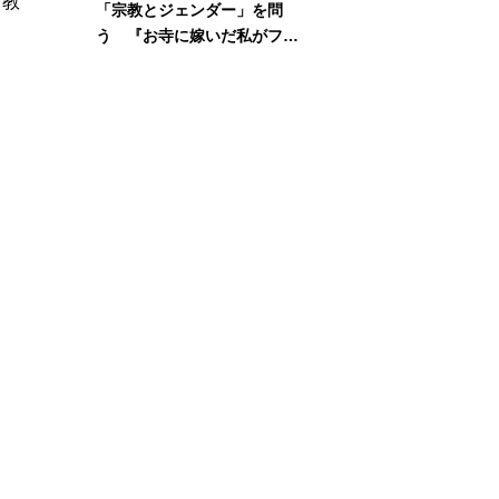
、教
「宗教とジェンダー」を問
う 『お寺に嫁いだ私がフェ
ミニズムに出会って考えたこ
と』刊行記念イベント