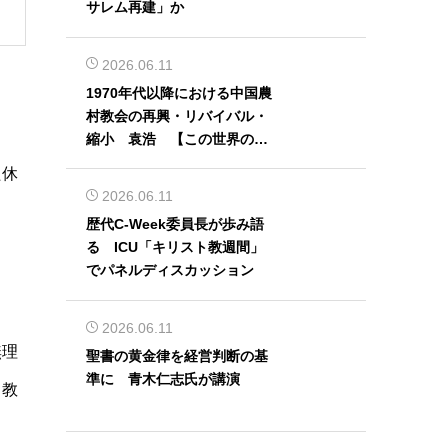
サレム再建」か
2026.06.11
1970年代以降における中国農
村教会の再興・リバイバル・
縮小 袁浩 【この世界の片
隅から】
た休
2026.06.11
歴代C-Week委員長が歩み語
る ICU「キリスト教週間」
でパネルディスカッション
2026.06.11
無理
聖書の黄金律を経営判断の基
準に 青木仁志氏が講演
、教