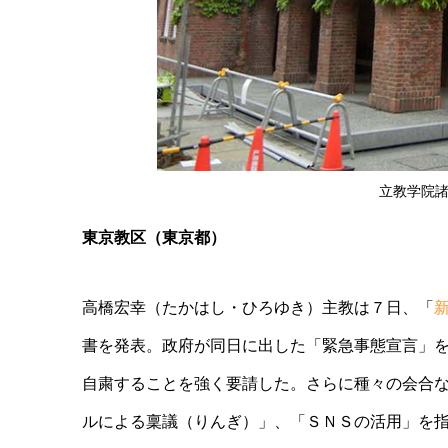
立教学院諸
東京教区（東京都）
高橋宏幸（たかはし・ひろゆき）主教は７日、「
書を発表。政府が同日に出した「緊急事態宣言」
自粛することを強く要請した。さらに種々の会合
ルによる稟議（りんぎ）」、「ＳＮＳの活用」を