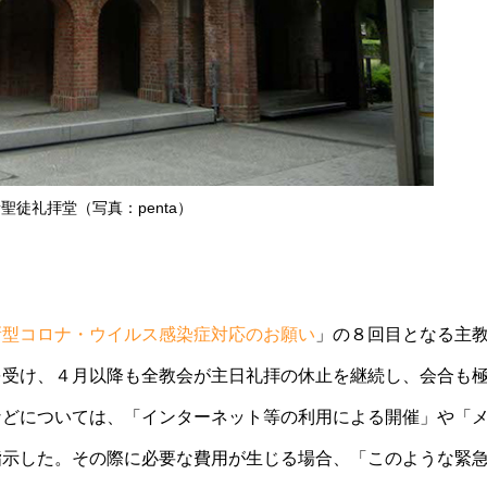
聖徒礼拝堂（写真：penta）
新型コロナ・ウイルス感染症対応のお願い
」の８回目となる主
を受け、４月以降も全教会が主⽇礼拝の休止を継続し、会合も
などについては、「インターネット等の利用による開催」や「
指示した。その際に必要な費用が生じる場合、「このような緊