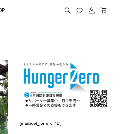




OP
[mailpoet_form id=”1″]