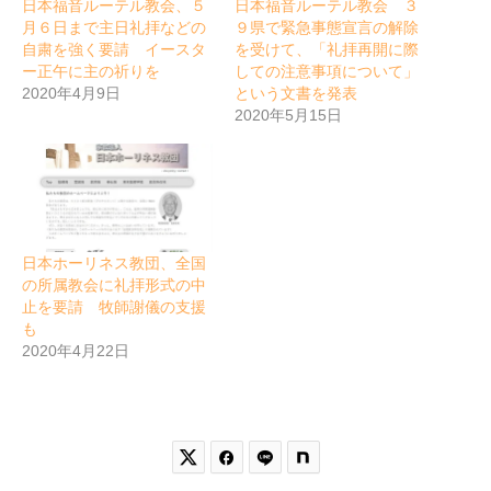
日本福音ルーテル教会、５
日本福音ルーテル教会 ３
月６日まで主日礼拝などの
９県で緊急事態宣言の解除
自粛を強く要請 イースタ
を受けて、「礼拝再開に際
ー正午に主の祈りを
しての注意事項について」
2020年4月9日
という文書を発表
2020年5月15日
日本ホーリネス教団、全国
の所属教会に礼拝形式の中
止を要請 牧師謝儀の支援
も
2020年4月22日

