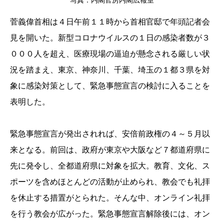
菅義偉首相は４日午前１１時から首相官邸で年頭記者会
見を開いた。新型コロナウイルスの１日の感染者数が３
０００人を超え、医療現場の逼迫が懸念される厳しい状
況を踏まえ、東京、神奈川、千葉、埼玉の１都３県を対
象に感染対策として、緊急事態宣言の検討に入ることを
表明した。
緊急事態宣言が発出されれば、安倍前政権の４～５月以
来となる。前回は、政府が東京や大阪など７都道府県に
先に発令し、全都道府県に対象を拡大。教育、文化、ス
ポーツを含めほとんどの活動が止められ、教会でも礼拝
を休止する措置がとられた。そんな中、オンライン礼拝
を行う教会が広がった。緊急事態宣言解除後には、オン