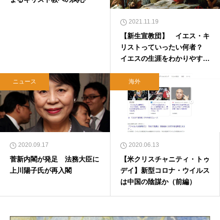
2021.11.19
【新生宣教団】 イエス・キ
リストっていったい何者？
イエスの生涯をわかりやすく
解説！
ニュース
海外
2020.09.17
2020.06.13
菅新内閣が発足 法務大臣に
【米クリスチャニティ・トゥ
上川陽子氏が再入閣
デイ】新型コロナ・ウイルス
は中国の陰謀か（前編）