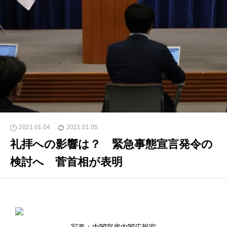
2021.01.04
2021.01.05
礼拝への影響は？ 緊急事態宣言発令の
検討へ 菅首相が表明
写真：内閣官房内閣広報室