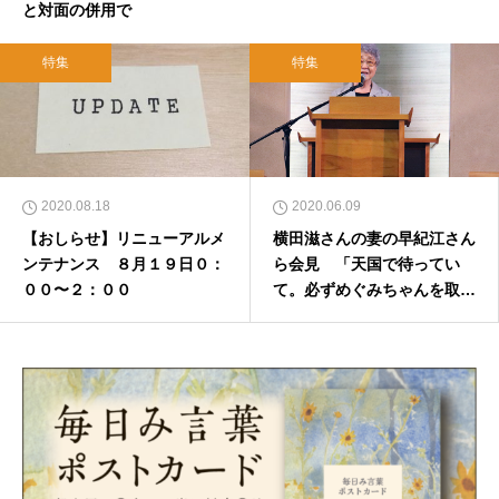
と対面の併用で
特集
特集
2020.08.18
2020.06.09
【おしらせ】リニューアルメ
横田滋さんの妻の早紀江さん
ンテナンス ８月１９日０：
ら会見 「天国で待ってい
００〜２：００
て。必ずめぐみちゃんを取り
返すからね」