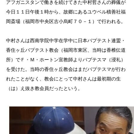
アフガニスタンで働きを続けてきた中村哲さんの葬儀が
今日１１日午後１時から、故郷にあるユウベル積善社福
岡斎場（福岡市中央区古小烏町７０－１）で行われる。
中村さんは西南学院中学在学中に日本バプテスト連盟・
香住ヶ丘バプテスト教会（福岡市東区、当時は香椎伝道
所）でＦ・Ｍ・ホートン宣教師よりバプテスマ（浸礼）
を受けた。当時の香住ヶ丘教会はまだバプテスマが行わ
れたことがなく、教会にとって中村さんは最初期の生
（は）え抜き教会員だったという。