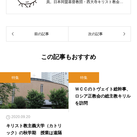
員。日本同盟基督教団・西大寺キリスト教会
（岡山市）で受洗。１９６５年、兵庫県生ま
れ。関西学院大学社会学部卒業。９０年代、い
のちのことば社で「いのちのことば」「百万人
の福音」の編集責任者を務め、新教出版社を経
前の記事
次の記事
て、雜賀編集工房として独立。
この記事もおすすめ
特集
特集
2019.01.31
ＷＣＣのトヴェイト総幹事、
ロシア正教会の総主教キリル
を訪問
2020.09.20
キリスト教主義大学（カトリ
ック）の秋学期 授業は遠隔