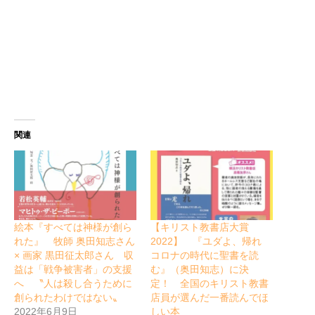
関連
絵本『すべては神様が創ら
【キリスト教書店大賞
れた』 牧師 奥田知志さん
2022】 『ユダよ、帰れ
× 画家 黒田征太郎さん 収
コロナの時代に聖書を読
益は「戦争被害者」の支援
む』（奥田知志）に決
へ 〝人は殺し合うために
定！ 全国のキリスト教書
創られたわけではない〟
店員が選んだ一番読んでほ
2022年6月9日
しい本