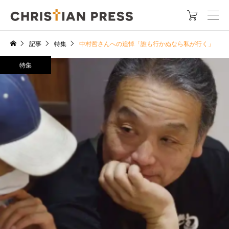

記事
特集
中村哲さんへの追悼「誰も行かぬなら私が行く」
特集