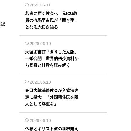
2026.06.11
若者に届く教会へ 元ICU教
員の有馬平吉氏が「聞き手」
確認
となる大切さ語る
2026.06.10
天理図書館「きりしたん版」
一挙公開 世界的稀少資料か
ら受容と排斥を読み解く
2026.06.10
在日大韓基督教会が入管法改
定に懸念 「外国籍住民を隣
人として尊重を」
2026.06.10
仏教とキリスト教の垣根越え