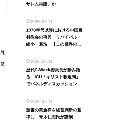
サレム再建」か
2026.06.11
1970年代以降における中国農
村教会の再興・リバイバル・
縮小 袁浩 【この世界の片
隅から】
典礼
2026.06.11
木曜
歴代C-Week委員長が歩み語
る ICU「キリスト教週間」
でパネルディスカッション
2026.06.11
聖書の黄金律を経営判断の基
準に 青木仁志氏が講演