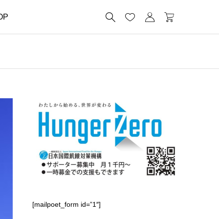




OP
[mailpoet_form id=”1″]