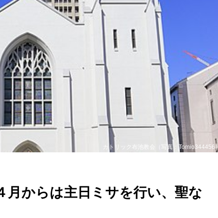
カトリック布池教会（写真：Tomio344456
４月からは主日ミサを行い、聖な