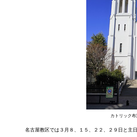
カトリック布池
名古屋教区では３月８、１５、２２、２９日と主