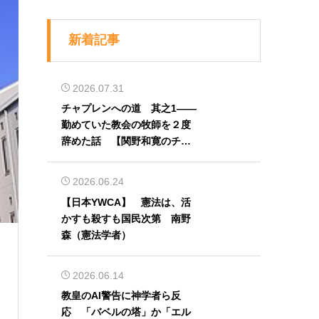
新着記事
2026.07.31
チャプレンへの道 其之1――
勤めていた教会の牧師を２度
辞めた話 【関野和寛のチャ
プレン奮闘記】第32回
2026.06.24
【日本YWCA】 憲法は、活
）
かすも殺すも国民次第 南野
森（憲法学者）
2026.06.14
教皇のAI警告に神学者ら反
応 「バベルの塔」か「エル