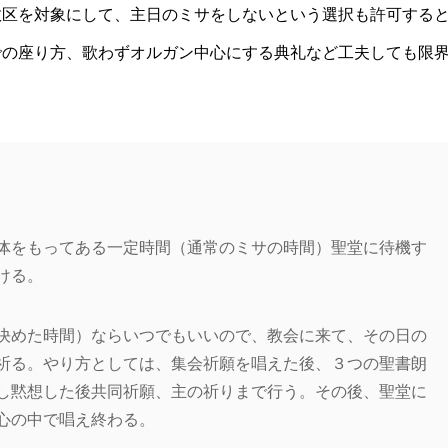
教区を対象にして、主日のミサをしないという選択も許可する
での座り方、歌わずオルガン中心にする典礼など工夫しても限
体をもってある一定時間（通常のミサの時間）聖堂に待機す
ける。
決めた時間）ならいつでもいいので、教会に来て、その日の
祈る。やり方としては、集会祈願を唱えた後、３つの聖書朗
し黙想した後共同祈願、主の祈りまで行う。その後、聖堂に
心の中で唱え終わる。