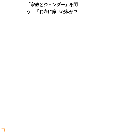
「宗教とジェンダー」を問
う 『お寺に嫁いだ私がフェ
ミニズムに出会って考えたこ
と』刊行記念イベント
型コ