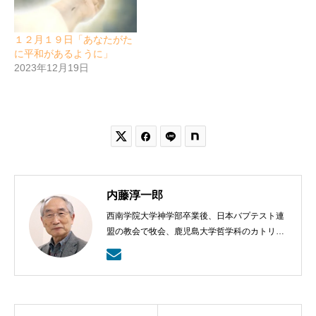
１２月１９日「あなたがた
に平和があるように」
2023年12月19日


内藤淳一郎
西南学院大学神学部卒業後、日本バプテスト連
盟の教会で牧会、鹿児島大学哲学科のカトリッ
クの神学の学びから、鹿児島ラ・サール高校で
も教える。日本バプテスト連盟宣教室主事、日
本バプテスト連盟常務理事を８年間務める。