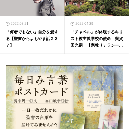
2022.07.21
2022.04.29
「何者でもない」自分を愛す
「チャペル」が体現するキリ
る【聖書からよもやま話２３
スト教主義学校の使命 與賀
７】
田光嗣 【宗教リテラシー向
上委員会】