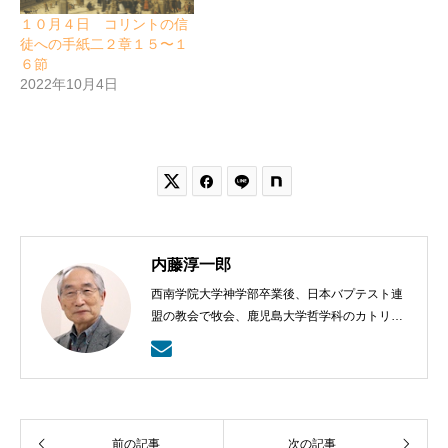
１０月４日 コリントの信
徒への手紙二２章１５〜１
６節
2022年10月4日


内藤淳一郎
西南学院大学神学部卒業後、日本バプテスト連
盟の教会で牧会、鹿児島大学哲学科のカトリッ
クの神学の学びから、鹿児島ラ・サール高校で
も教える。日本バプテスト連盟宣教室主事、日
本バプテスト連盟常務理事を８年間務める。
前の記事
次の記事