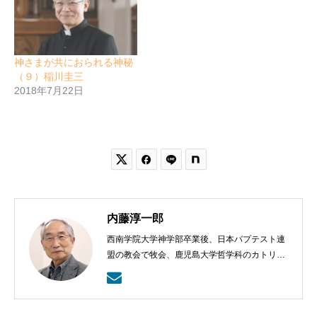
神さまが共におられる神秘
（９）稲川圭三
2018年7月22日


内藤淳一郎
西南学院大学神学部卒業後、日本バプテスト連
盟の教会で牧会、鹿児島大学哲学科のカトリッ
クの神学の学びから、鹿児島ラ・サール高校で
も教える。日本バプテスト連盟宣教室主事、日
本バプテスト連盟常務理事を８年間務める。