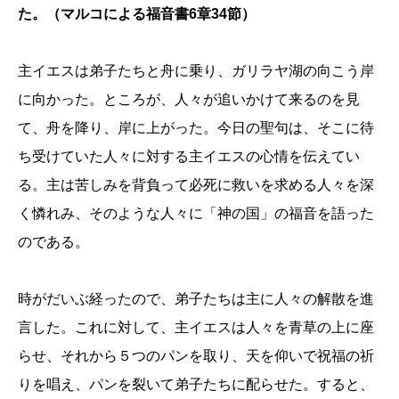
た。（マルコによる福音書
6章34節）
主イエスは弟子たちと舟に乗り、ガリラヤ湖の向こう岸
に向かった。ところが、人々が追いかけて来るのを見
て、舟を降り、岸に上がった。今日の聖句は、そこに待
ち受けていた人々に対する主イエスの心情を伝えてい
る。主は苦しみを背負って必死に救いを求める人々を深
く憐れみ、そのような人々に「神の国」の福音を語った
のである。
時がだいぶ経ったので、弟子たちは主に人々の解散を進
言した。これに対して、主イエスは人々を青草の上に座
らせ、それから５つのパンを取り、天を仰いで祝福の祈
りを唱え、パンを裂いて弟子たちに配らせた。すると、