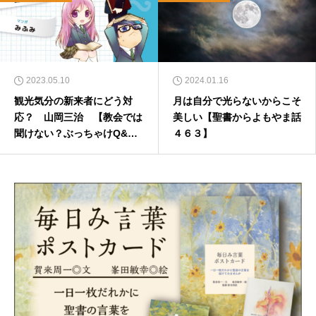
2023.05.10
2024.01.16
観光気分の新来者にどう対
月は自分で光らないからこそ
応？ 山岡三治 【教会では
美しい【聖書からよもやま話
聞けない？ぶっちゃけQ&
４６３】
A】