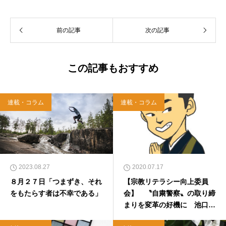
前の記事
次の記事
この記事もおすすめ
連載・コラム
連載・コラム
2023.08.27
2020.07.17
８月２７日「つまずき、それ
【宗教リテラシー向上委員
をもたらす者は不幸である」
会】 〝自粛警察〟の取り締
まりを変革の好機に 池口龍
法 2020年7月21日