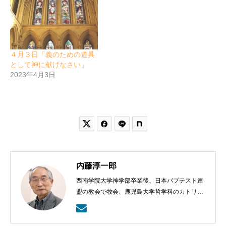
４月３日「義のための道具
として神に献げなさい」
2023年4月3日


内藤淳一郎
西南学院大学神学部卒業後、日本バプテスト連
盟の教会で牧会、鹿児島大学哲学科のカトリッ
クの神学の学びから、鹿児島ラ・サール高校で
も教える。日本バプテスト連盟宣教室主事、日
本バプテスト連盟常務理事を８年間務める。