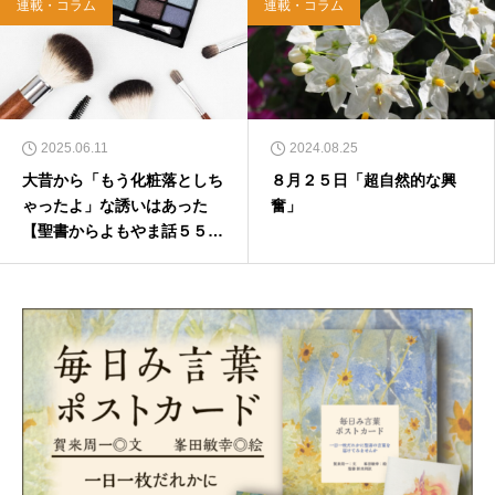
連載・コラム
連載・コラム
2025.06.11
2024.08.25
大昔から「もう化粧落としち
８月２５日「超自然的な興
ゃったよ」な誘いはあった
奮」
【聖書からよもやま話５５
４】