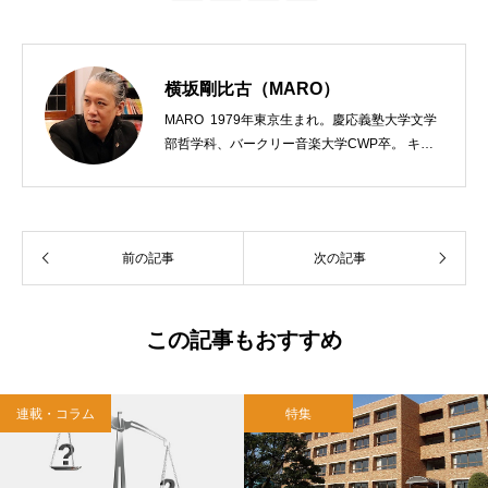
横坂剛比古（MARO）
MARO 1979年東京生まれ。慶応義塾大学文学
部哲学科、バークリー音楽大学CWP卒。 キリ
スト教会をはじめ、お寺や神社のサポートも行
う宗教法人専門の行政書士。2020年7月よりク
リスチャンプレスのディレクターに。 10万人
以上のフォロワーがいるツイッターアカウント
前の記事
次の記事
「上馬キリスト教会（@kamiumach）」の運営
を行う「まじめ担当」。 著書に『聖書を読んだ
ら哲学がわかった 〜キリスト教で解きあかす
西洋哲学超入門〜』（日本実業出版）、『人生
この記事もおすすめ
に悩んだから聖書に相談してみた』（KADOKA
WA）、『キリスト教って、何なんだ？』（ダ
イヤモンド社）、『世界一ゆるい聖書入門』、
連載・コラム
特集
『世界一ゆるい聖書教室』（「ふざけ担当」LE
ONとの共著、講談社）などがある。新著<a hr
ef="https://amzn.to/376F9aC">『ふっと心がラ