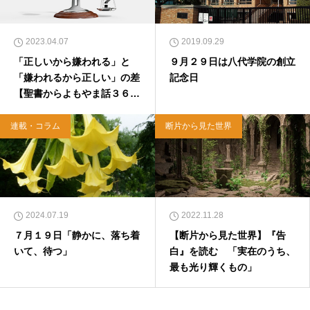
クになる 眠れぬ夜の聖書のことば』（大和書
房）</a>２０２２年３月１５日発売。
2023.04.07
2019.09.29
「正しいから嫌われる」と
９月２９日は八代学院の創立
「嫌われるから正しい」の差
記念日
【聖書からよもやま話３６
１】
連載・コラム
断片から見た世界
2024.07.19
2022.11.28
７月１９日「静かに、落ち着
【断片から見た世界】『告
いて、待つ」
白』を読む 「実在のうち、
最も光り輝くもの」