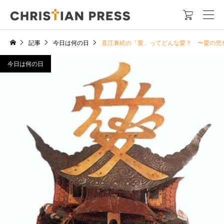

記事
今日は何の日
直江兼続の「愛」ってどんな愛？ 〜愛の兜
今日は何の日