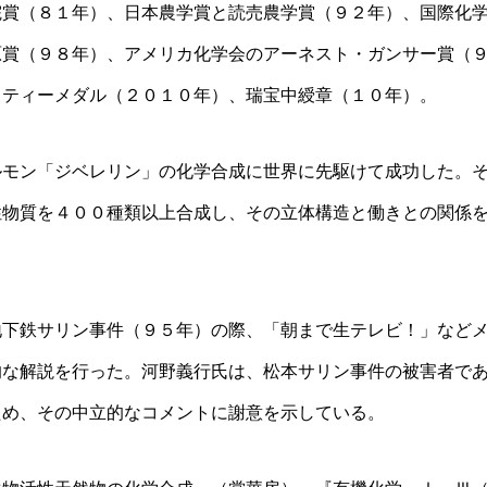
院賞（８１年）、日本農学賞と読売農学賞（９２年）、国際化
原賞（９８年）、アメリカ化学会のアーネスト・ガンサー賞（
リティーメダル（２０１０年）、瑞宝中綬章（１０年）。
ルモン「ジベレリン」の化学合成に世界に先駆けて成功した。
性物質を４００種類以上合成し、その立体構造と働きとの関係
地下鉄サリン事件（９５年）の際、「朝まで生テレビ！」など
的な解説を行った。河野義行氏は、松本サリン事件の被害者で
ため、その中立的なコメントに謝意を示している。