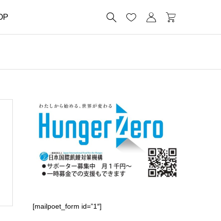




OP
[mailpoet_form id=”1″]