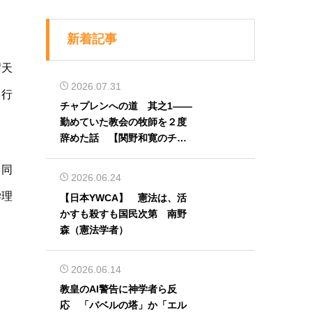
新着記事
召天
2026.07.31
り行
チャプレンへの道 其之1――
勤めていた教会の牧師を２度
辞めた話 【関野和寛のチャ
プレン奮闘記】第32回
、同
2026.06.24
学理
【日本YWCA】 憲法は、活
かすも殺すも国民次第 南野
森（憲法学者）
2026.06.14
教皇のAI警告に神学者ら反
応 「バベルの塔」か「エル