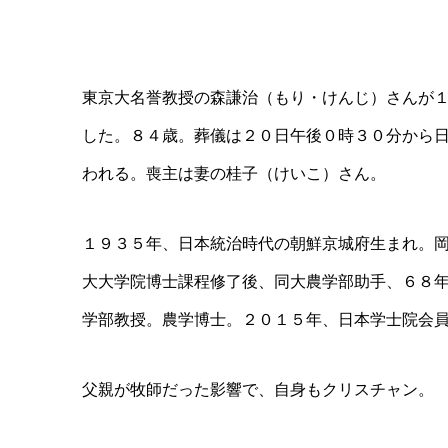
東京大名誉教授の森謙治（もり・けんじ）さんが
した。８４歳。葬儀は２０日午後０時３０分から
われる。喪主は妻の桂子（けいこ）さん。
１９３５年、日本統治時代の朝鮮京城府生まれ。
大大学院博士課程修了後、同大農学部助手、６８
学部教授。農学博士。２０１５年、日本学士院会
父親が牧師だった影響で、自身もクリスチャン。