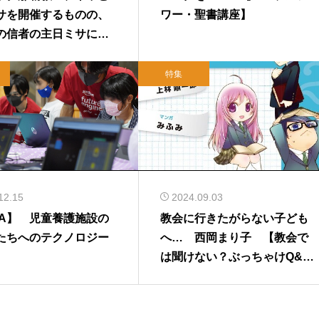
サを開催するものの、
ワー・聖書講座】
の信者の主日ミサにあ
義務を免除
特集
12.15
2024.09.03
CA】 児童養護施設の
教会に行きたがらない子ども
たちへのテクノロジー
へ… 西岡まり子 【教会で
は聞けない？ぶっちゃけQ&
A】