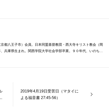
東京都八王子市）会員。日本同盟基督教団・西大寺キリスト教会（岡
年、兵庫県生まれ。関西学院大学社会学部卒業。９０年代、いのちの
とば」「百万人の福音」の編集責任者を務め、新教出版社を経て、雜
ル
2019年4月19日受苦日（マタイに
荘
よる福音書 27:45-56）