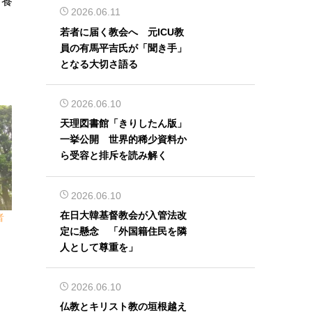
（養
2026.06.11
若者に届く教会へ 元ICU教
員の有馬平吉氏が「聞き手」
となる大切さ語る
2026.06.10
天理図書館「きりしたん版」
一挙公開 世界的稀少資料か
ら受容と排斥を読み解く
2026.06.10
在日大韓基督教会が入管法改
者
定に懸念 「外国籍住民を隣
人として尊重を」
2026.06.10
仏教とキリスト教の垣根越え