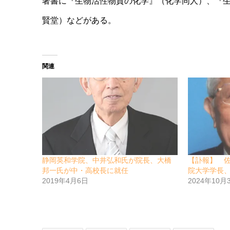
著書に『生物活性物質の化学』（化学同人）、『
賢堂）などがある。
関連
静岡英和学院、中井弘和氏が院長、大橋
【訃報】 佐
邦一氏が中・高校長に就任
院大学学長
2019年4月6日
2024年10月