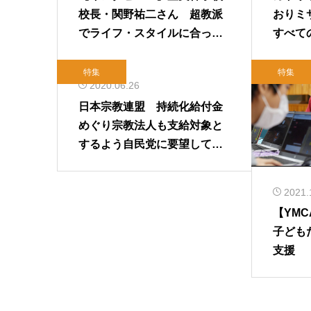
校長・関野祐二さん 超教派
おりミ
でライフ・スタイルに合った
すべて
学び方ができる（後編）
ずかる
特集
特集
2020.06.26
日本宗教連盟 持続化給付金
めぐり宗教法人も支給対象と
するよう自民党に要望してい
た経緯を公開 2020年6月26
日
2021.
【YM
子ども
支援