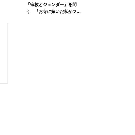
「宗教とジェンダー」を問
う 『お寺に嫁いだ私がフェ
ミニズムに出会って考えたこ
と』刊行記念イベント