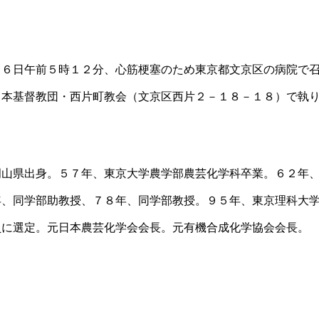
１６日午前５時１２分、心筋梗塞のため東京都文京区の病院で
日本基督教団・西片町教会（文京区西片２－１８－１８）で執
岡山県出身。５７年、東京大学農学部農芸化学科卒業。６２年
年、同学部助教授、７８年、同学部教授。９５年、東京理科大
員に選定。元日本農芸化学会会長。元有機合成化学協会会長。