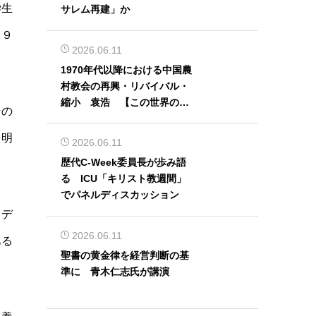
学生
サレム再建」か
９９
2026.06.11
1970年代以降における中国農
村教会の再興・リバイバル・
縮小 袁浩 【この世界の片
その
隅から】
を明
2026.06.11
歴代C-Week委員長が歩み語
る ICU「キリスト教週間」
でパネルディスカッション
メデ
2026.06.11
ある
聖書の黄金律を経営判断の基
準に 青木仁志氏が講演