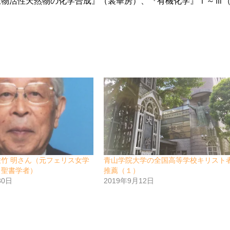
生物活性天然物の化学合成』（裳華房）、『有機化学』Ⅰ～Ⅲ
竹 明さん（元フェリス女学
青山学院大学の全国高等学校キリスト
、聖書学者）
推薦（１）
30日
2019年9月12日