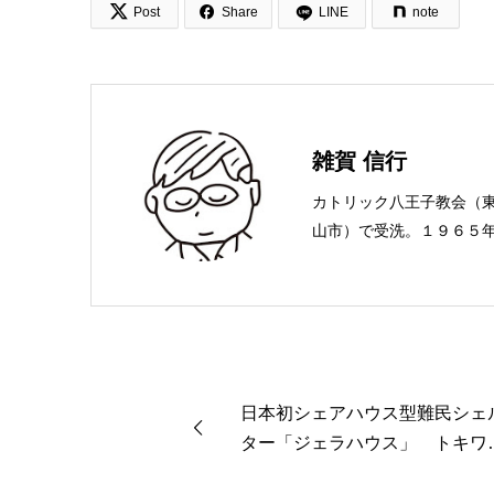


Post
Share
LINE
note
雑賀 信行
カトリック八王子教会（
山市）で受洗。１９６５
ことば社で「いのちのこ
賀編集工房として独立。
日本初シェアハウス型難民シェ
ター「ジェラハウス」 トキワ
のようにスーパースターを