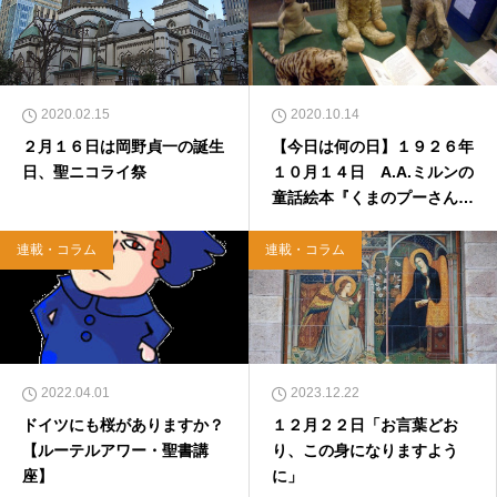
2020.02.15
2020.10.14
２月１６日は岡野貞一の誕生
【今日は何の日】１９２６年
日、聖ニコライ祭
１０月１４日 A.A.ミルンの
童話絵本『くまのプーさん』
発売
連載・コラム
連載・コラム
2022.04.01
2023.12.22
ドイツにも桜がありますか？
１２月２２日「お言葉どお
【ルーテルアワー・聖書講
り、この身になりますよう
座】
に」