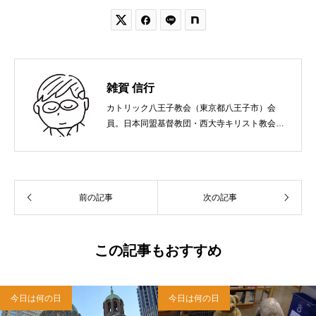


雑賀 信行
カトリック八王子教会（東京都八王子市）会
員。日本同盟基督教団・西大寺キリスト教会
（岡山市）で受洗。１９６５年、兵庫県生ま
れ。関西学院大学社会学部卒業。９０年代、い
のちのことば社で「いのちのことば」「百万人
の福音」の編集責任者を務め、新教出版社を経
前の記事
次の記事
て、雜賀編集工房として独立。
この記事もおすすめ
今日は何の日
今日は何の日