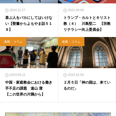
2024.11.27
2021.09.08
喜ぶ人をバカにしてはいけな
トランプ・カルトとキリスト
い【聖書からよもやま話５１
教（４） 川島堅二 【宗教
９】
リテラシー向上委員会】
連載・コラム
連載・コラム
2023.05.11
2023.02.05
中国・家庭教会における働き
２月５日「神の国は、来てい
手不足の課題 遠山 潔
るのだ」
【この世界の片隅から】