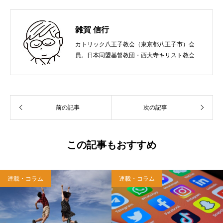
雑賀 信行
カトリック八王子教会（東京都八王子市）会
員。日本同盟基督教団・西大寺キリスト教会
（岡山市）で受洗。１９６５年、兵庫県生ま
れ。関西学院大学社会学部卒業。９０年代、い
のちのことば社で「いのちのことば」「百万人
の福音」の編集責任者を務め、新教出版社を経
前の記事
次の記事
て、雜賀編集工房として独立。
この記事もおすすめ
連載・コラム
連載・コラム