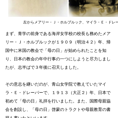
左からメアリー・Ｊ・ホルブルック、マイラ・Ｅ・ドレ
まず、青学の前身である海岸女学校の校長も務めたメア
リー・Ｊ・ホルブルックが１９０９（明治４２）年、帰
国中に米国の教会で「母の日」が始められたことを知
り、日本の教会の年中行事の一つにしようと尽力しまし
たが、志半ばで３年後に召天しました。
その意志を継いだのが、青山女学院で教えていたマイ
ラ・Ｅ・ドレーパーで、１９１３（大正２）年、日本で
初めて「母の日」礼拝を行いました。また、国際母親協
会を創設し、「母の日」啓蒙のトラクトや母親教育の書
籍も書いたといいます。