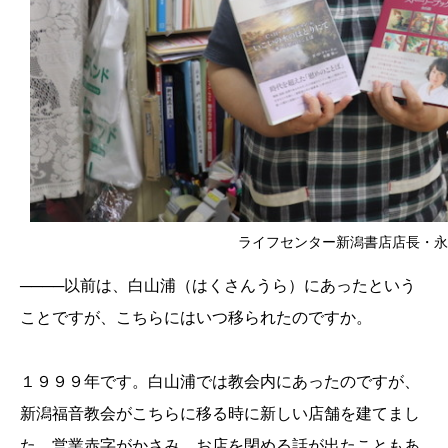
ライフセンター新潟書店店長・永
────以前は、白山浦（はくさんうら）
に
あったという
ことですが、こちらにはいつ移られたのですか。
１９９９年です。白山浦では教会内にあったのですが、
新潟福音教会がこちらに移る時に新しい店舗を建てまし
た。営業赤字がかさみ、お店を閉める話
が
出た
こともあ