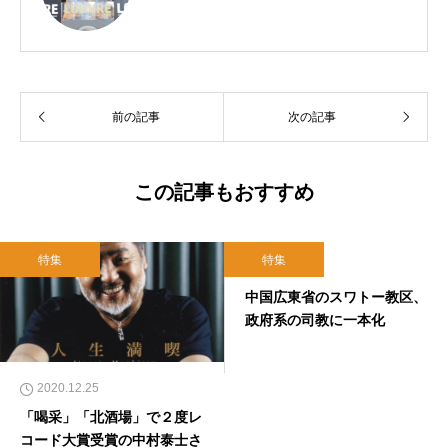
前の記事
次の記事
この記事もおすすめ
特集
特集
2019.01.26
中国広東省のスワトー教区、
政府系の司教に一本化
2020.12.25
「喝采」「北酒場」で２度レ
コード大賞受賞の中村泰士さ