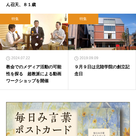
ん召天、８１歳
特集
特集
2024.07.22
2019.09.09
教会でのメディア活動の可能
９月９日は北陸学院の創立記
性を探る 超教派による動画
念日
ワークショップを開催