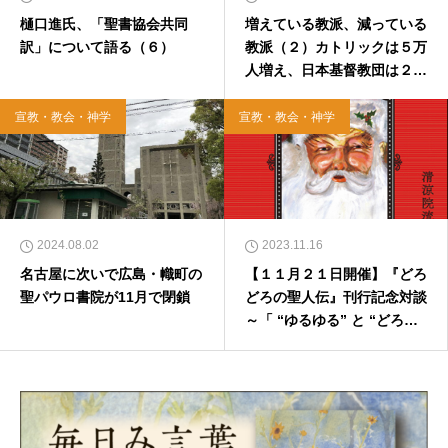
樋口進氏、「聖書協会共同
増えている教派、減っている
訳」について語る（６）
教派（２）カトリックは５万
人増え、日本基督教団は２万
人減る（８６年比）
宣教・教会・神学
宣教・教会・神学
2024.08.02
2023.11.16
名古屋に次いで広島・幟町の
【１１月２１日開催】『どろ
聖パウロ書院が11月で閉鎖
どろの聖人伝』刊行記念対談
～「 “ゆるゆる” と “どろど
ろ” のキリスト教」～ MA
ROさん×清涼院流水さん
トークイベント