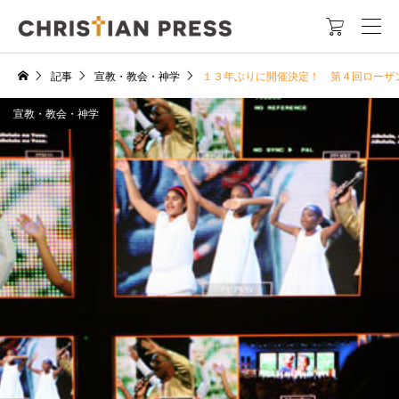

記事
宣教・教会・神学
１３年ぶりに開催決定！ 第４回ローザ
宣教・教会・神学