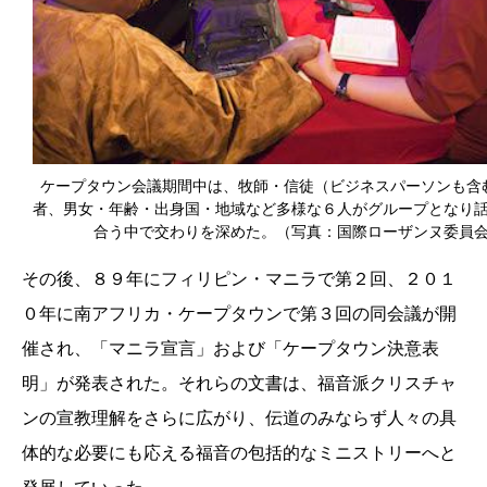
ケープタウン会議期間中は、牧師・信徒（ビジネスパーソンも含
者、男女・年齢・出身国・地域など多様な６人がグループとなり
合う中で交わりを深めた。（写真：国際ローザンヌ委員
その後、８９年にフィリピン・マニラで第２回、２０１
０年に南アフリカ・ケープタウンで第３回の同会議が開
催され、「マニラ宣言」および「ケープタウン決意表
明」が発表された。それらの文書は、福音派クリスチャ
ンの宣教理解をさらに広がり、伝道のみならず人々の具
体的な必要にも応える福音の包括的なミニストリーへと