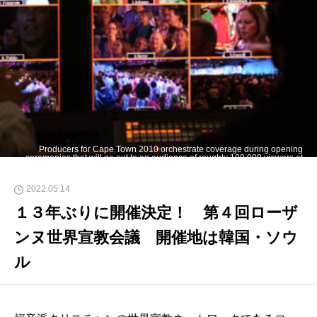
Producers for Cape Town 2010 orchestrate coverage during opening
ceremonies that will go out to an audience of roughly 100,000 viewers at
more than 600 remote sites across the globe.
2022.05.14
１３年ぶりに開催決定！ 第４回ローザ
ンヌ世界宣教会議 開催地は韓国・ソウ
ル